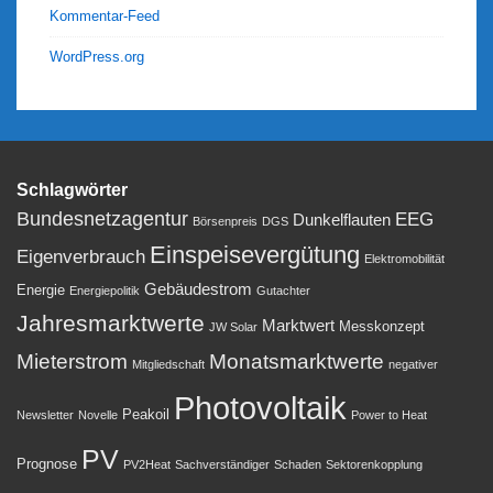
Kommentar-Feed
WordPress.org
Schlagwörter
Bundesnetzagentur
EEG
Dunkelflauten
Börsenpreis
DGS
Einspeisevergütung
Eigenverbrauch
Elektromobilität
Gebäudestrom
Energie
Energiepolitik
Gutachter
Jahresmarktwerte
Marktwert
Messkonzept
JW Solar
Mieterstrom
Monatsmarktwerte
Mitgliedschaft
negativer
Photovoltaik
Peakoil
Newsletter
Novelle
Power to Heat
PV
Prognose
PV2Heat
Sachverständiger
Schaden
Sektorenkopplung