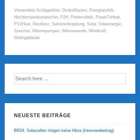
am
Verwendete Schlagwörter:
Dunkelflauten
,
Energiepolitik
,
Wendepunkt
Hochtemperaturspeicher
,
P2H
,
Photovoltaik
,
PowerToHeat
,
–
PV2Heat
,
Resilienz
,
Sektorenkopplung
,
Solar
,
Solarenergie
,
resiliente
Speicher
,
Wärmepumpen
,
Wärmewende
,
Windkraft
,
Gebäude
Wohngebäude
für
Dunkelflauten
Suche
nach:
NEUESTE BEITRÄGE
BR24: Solarzellen mögen keine Hitze (Interviewbeitrag)