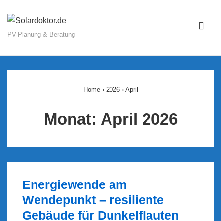
↓
Zum
ME
Inhalt
PV-Planung & Beratung
Main
Navigation
Home
›
2026
›
April
Monat:
April 2026
Energiewende am
Wendepunkt – resiliente
Gebäude für Dunkelflauten