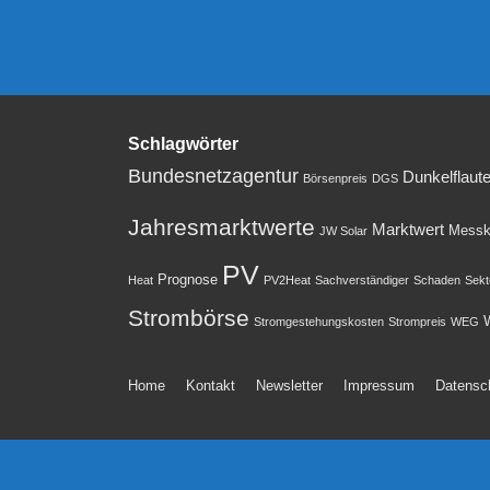
Schlagwörter
Bundesnetzagentur
Dunkelflaut
Börsenpreis
DGS
Jahresmarktwerte
Marktwert
Messk
JW Solar
PV
Prognose
Heat
PV2Heat
Sachverständiger
Schaden
Sekt
Strombörse
W
Stromgestehungskosten
Strompreis
WEG
Footer-
Home
Kontakt
Newsletter
Impressum
Datensc
Menü