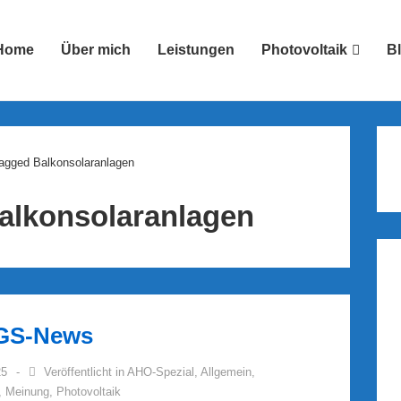
Home
Über mich
Leistungen
Photovoltaik
B
ion
agged Balkonsolaranlagen
alkonsolaranlagen
DGS-News
25
Veröffentlicht in
AHO-Spezial
,
Allgemein
,
,
Meinung
,
Photovoltaik