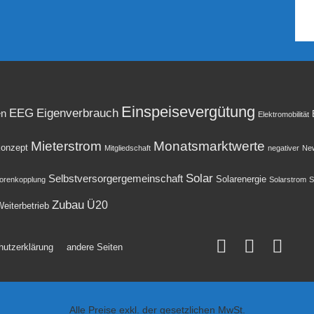
Einspeisevergütung
EEG
Eigenverbrauch
en
Elektromobilität
Mieterstrom
Monatsmarktwerte
onzept
Mitgliedschaft
negativer
New
Solar
Selbstversorgergemeinschaft
Solarenergie
orenkopplung
Solarstrom
S
Zubau
Ü20
eiterbetrieb
hutzerklärung
andere Seiten
Alle Preise exkl. der gesetzlichen MwSt.