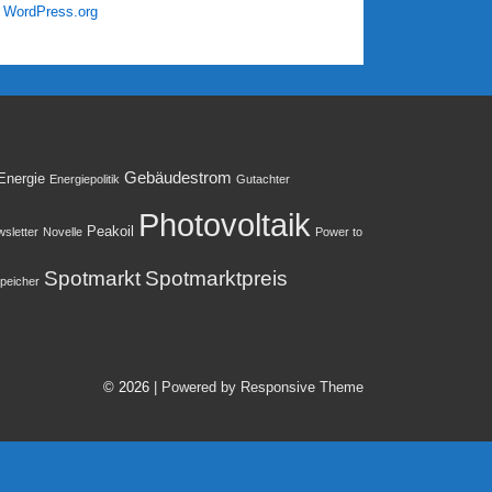
WordPress.org
Gebäudestrom
Energie
Energiepolitik
Gutachter
Photovoltaik
Peakoil
sletter
Novelle
Power to
Spotmarkt
Spotmarktpreis
peicher
© 2026
| Powered by Responsive Theme