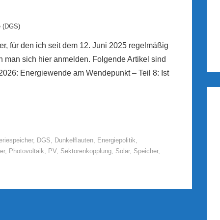
e (DGS)
r, für den ich seit dem 12. Juni 2025 regelmäßig
n man sich hier anmelden. Folgende Artikel sind
.2026: Energiewende am Wendepunkt – Teil 8: Ist
eriespeicher
,
DGS
,
Dunkelflauten
,
Energiepolitik
,
er
,
Photovoltaik
,
PV
,
Sektorenkopplung
,
Solar
,
Speicher
,