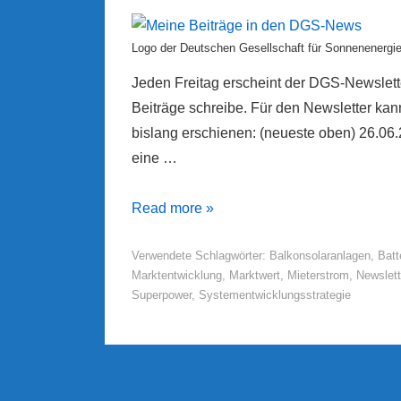
Logo der Deutschen Gesellschaft für Sonnenenergi
Jeden Freitag erscheint der DGS-Newslette
Beiträge schreibe. Für den Newsletter kan
bislang erschienen: (neueste oben) 26.06
eine …
Meine
Read more »
Beiträge
Verwendete Schlagwörter:
Balkonsolaranlagen
,
Batt
in
Marktentwicklung
,
Marktwert
,
Mieterstrom
,
Newslett
den
Superpower
,
Systementwicklungsstrategie
DGS-
News