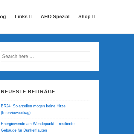
log
Links
AHO-Spezial
Shop
Suche
nach:
NEUESTE BEITRÄGE
BR24: Solarzellen mögen keine Hitze
(Interviewbeitrag)
Energiewende am Wendepunkt – resiliente
Gebäude für Dunkelflauten