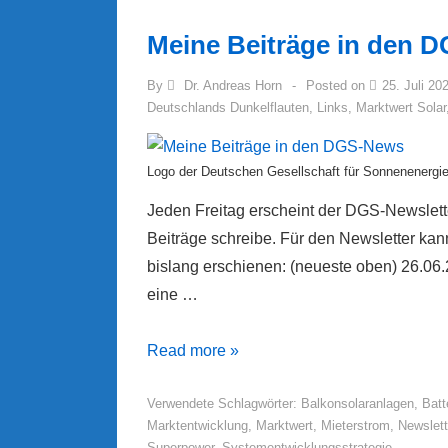
Dunkelflauten
Meine Beiträge in den 
By
Dr. Andreas Horn
Posted on
25. Juli 20
Deutschlands Dunkelflauten
,
Links
,
Marktwert Solar
Logo der Deutschen Gesellschaft für Sonnenenergi
Jeden Freitag erscheint der DGS-Newslette
Beiträge schreibe. Für den Newsletter kan
bislang erschienen: (neueste oben) 26.06
eine …
Meine
Read more »
Beiträge
Verwendete Schlagwörter:
Balkonsolaranlagen
,
Batt
in
Marktentwicklung
,
Marktwert
,
Mieterstrom
,
Newslett
den
Superpower
,
Systementwicklungsstrategie