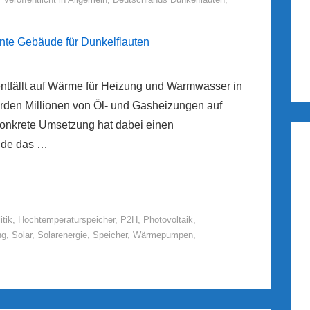
entfällt auf Wärme für Heizung und Warmwasser in
den Millionen von Öl- und Gasheizungen auf
konkrete Umsetzung hat dabei einen
ude das …
itik
,
Hochtemperaturspeicher
,
P2H
,
Photovoltaik
,
ng
,
Solar
,
Solarenergie
,
Speicher
,
Wärmepumpen
,