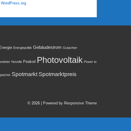
WordPress.org
Gebäudestrom
Energie
Energiepolitik
Gutachter
Photovoltaik
Peakoil
sletter
Novelle
Power to
Spotmarkt
Spotmarktpreis
peicher
© 2026
| Powered by Responsive Theme