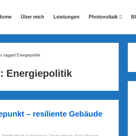
Home
Über mich
Leistungen
Photovoltaik
B
ion
s tagged Energiepolitik
t:
Energiepolitik
unkt – resiliente Gebäude
Veröffentlicht in
Allgemein
,
Deutschlands Dunkelflauten
,