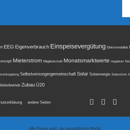
Einspeisevergütung
EEG
Eigenverbrauch
en
Elektromobilität
Mieterstrom
Monatsmarktwerte
onzept
Mitgliedschaft
negativer
New
Solar
Selbstversorgergemeinschaft
Solarenergie
orenkopplung
Solarstrom
S
Zubau
Ü20
eiterbetrieb
hutzerklärung
andere Seiten
Alle Preise exkl. der gesetzlichen MwSt.