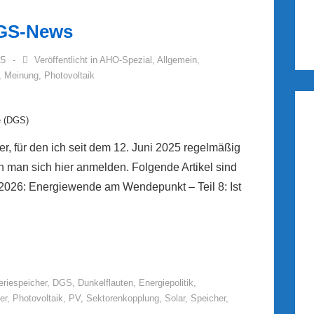
DGS-News
25
Veröffentlicht in
AHO-Spezial
,
Allgemein
,
,
Meinung
,
Photovoltaik
e (DGS)
r, für den ich seit dem 12. Juni 2025 regelmäßig
n man sich hier anmelden. Folgende Artikel sind
.2026: Energiewende am Wendepunkt – Teil 8: Ist
eriespeicher
,
DGS
,
Dunkelflauten
,
Energiepolitik
,
er
,
Photovoltaik
,
PV
,
Sektorenkopplung
,
Solar
,
Speicher
,