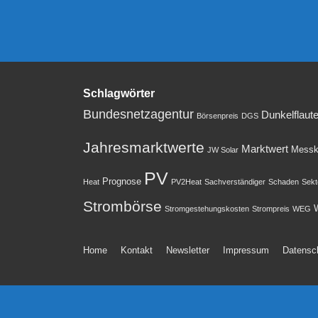
Schlagwörter
Bundesnetzagentur
Dunkelflaut
Börsenpreis
DGS
Jahresmarktwerte
Marktwert
Messk
JW Solar
PV
Prognose
Heat
PV2Heat
Sachverständiger
Schaden
Sekt
Strombörse
W
Stromgestehungskosten
Strompreis
WEG
Footer-
Home
Kontakt
Newsletter
Impressum
Datensc
Menü