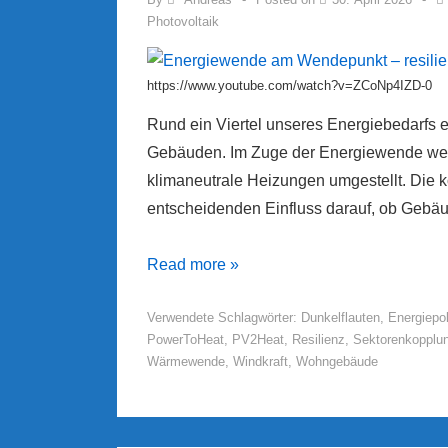
Photovoltaik
https://www.youtube.com/watch?v=ZCoNp4IZD-0
Rund ein Viertel unseres Energiebedarfs 
Gebäuden. Im Zuge der Energiewende wer
klimaneutrale Heizungen umgestellt. Die 
entscheidenden Einfluss darauf, ob Gebä
Energiewende
Read more »
am
Verwendete Schlagwörter:
Dunkelflauten
,
Energiepol
Wendepunkt
PowerToHeat
,
PV2Heat
,
Resilienz
,
Sektorenkopplu
–
Wärmewende
,
Windkraft
,
Wohngebäude
resiliente
Gebäude
für