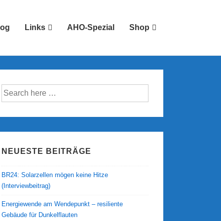
log
Links
AHO-Spezial
Shop
Suche
nach:
NEUESTE BEITRÄGE
BR24: Solarzellen mögen keine Hitze
(Interviewbeitrag)
Energiewende am Wendepunkt – resiliente
Gebäude für Dunkelflauten