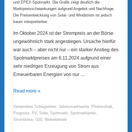
und EPEX-Spotmarkt. Die Grafik zeigt deutlich die
Marktpreisschwankungen aufgrund Angebot und Nachfrage.
Die Preisentwicklung von Solar- und Windstrom ist jedoch
kaum interpretierbar.
Im Oktober 2024 ist der Strompreis an der Börse
ungewöhnlich stark angestiegen. Ursache hierfür
war auch – aber nicht nur – ein starker Anstieg des
Spotmarktpreises am 6.11.2024 aufgrund einer
sehr niedrigen Erzeugung von Strom aus
Erneuerbaren Energien von nur …
Marktwert
Read more »
Solar
Verwendete Schlagwörter:
Jahresmarktwerte
,
Photovoltaik
,
–
Prognose
,
PV
,
Solar
,
Spotmarkt
,
Spotmarktpreis
,
Update
Strombörse
,
Ü20
,
Weiterbetrieb
2024-
11