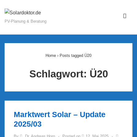
↓
Zum
ME
Inhalt
PV-Planung & Beratung
Main
Navigation
Home
›
Posts tagged Ü20
Schlagwort:
Ü20
Marktwert Solar – Update
2025/03
By
Dr. Andreas Horn
Posted on
12. Mai 2025