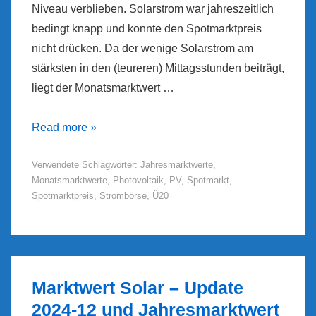
Niveau verblieben. Solarstrom war jahreszeitlich
bedingt knapp und konnte den Spotmarktpreis
nicht drücken. Da der wenige Solarstrom am
stärksten in den (teureren) Mittagsstunden beiträgt,
liegt der Monatsmarktwert …
Marktwert
Read more »
Solar
Verwendete Schlagwörter:
Jahresmarktwerte
,
–
Monatsmarktwerte
,
Photovoltaik
,
PV
,
Spotmarkt
,
Update
Spotmarktpreis
,
Strombörse
,
Ü20
2025-
01
Marktwert Solar – Update
2024-12 und Jahresmarktwert