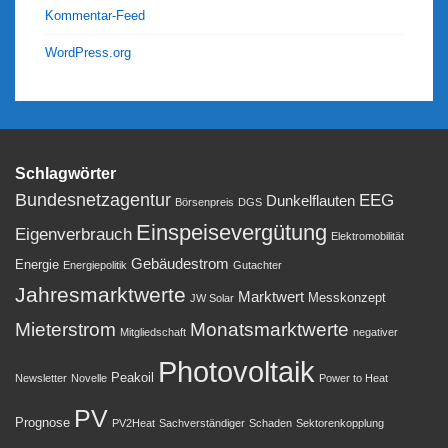
Kommentar-Feed
WordPress.org
Schlagwörter
Bundesnetzagentur
EEG
Dunkelflauten
Börsenpreis
DGS
Einspeisevergütung
Eigenverbrauch
Elektromobilität
Gebäudestrom
Energie
Energiepolitik
Gutachter
Jahresmarktwerte
Marktwert
Messkonzept
JW Solar
Mieterstrom
Monatsmarktwerte
Mitgliedschaft
negativer
Photovoltaik
Peakoil
Newsletter
Novelle
Power to Heat
PV
Prognose
PV2Heat
Sachverständiger
Schaden
Sektorenkopplung