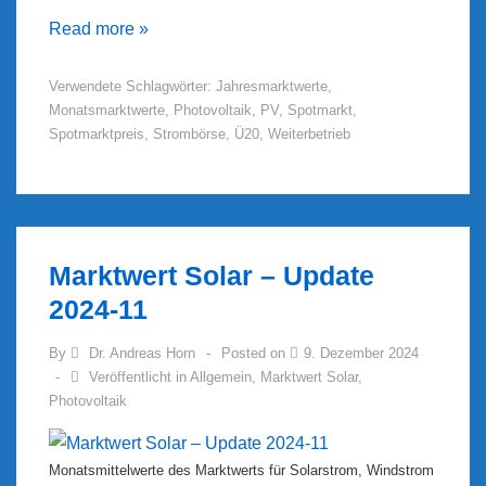
Marktwert
Read more »
Solar
Verwendete Schlagwörter:
Jahresmarktwerte
,
–
Monatsmarktwerte
,
Photovoltaik
,
PV
,
Spotmarkt
,
Update
Spotmarktpreis
,
Strombörse
,
Ü20
,
Weiterbetrieb
2024-
12
und
Jahresmarktwert
Marktwert Solar – Update
2024-11
By
Dr. Andreas Horn
Posted on
9. Dezember 2024
Veröffentlicht in
Allgemein
,
Marktwert Solar
,
Photovoltaik
Monatsmittelwerte des Marktwerts für Solarstrom, Windstrom