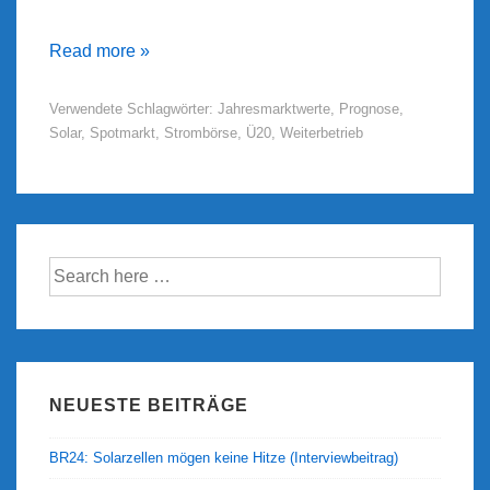
Prognose
Read more »
des
Verwendete Schlagwörter:
Jahresmarktwerte
,
Prognose
,
Jahresmarktwerts
Solar
,
Spotmarkt
,
Strombörse
,
Ü20
,
Weiterbetrieb
Solar
Suche
nach:
NEUESTE BEITRÄGE
BR24: Solarzellen mögen keine Hitze (Interviewbeitrag)