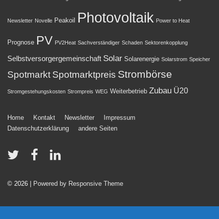
Photovoltaik
Peakoil
Newsletter
Novelle
Power to Heat
PV
Prognose
PV2Heat
Sachverständiger
Schaden
Sektorenkopplung
Solar
Selbstversorgergemeinschaft
Solarenergie
Solarstrom
Speicher
Strombörse
Spotmarkt
Spotmarktpreis
Zubau
Ü20
Weiterbetrieb
Stromgestehungskosten
Strompreis
WEG
Footer-
Home
Kontakt
Newsletter
Impressum
Datenschutzerklärung
andere Seiten
Menü
© 2026
| Powered by Responsive Theme