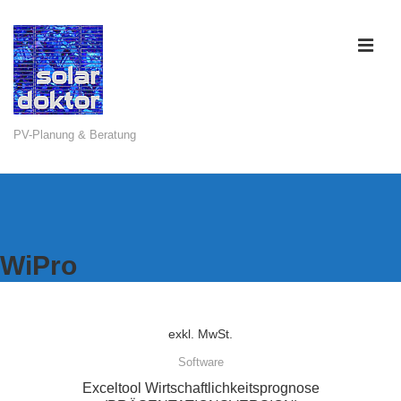
↓
Zum
ME
Inhalt
PV-Planung & Beratung
Main
Navigation
WiPro
exkl. MwSt.
Software
Exceltool Wirtschaftlichkeitsprognose