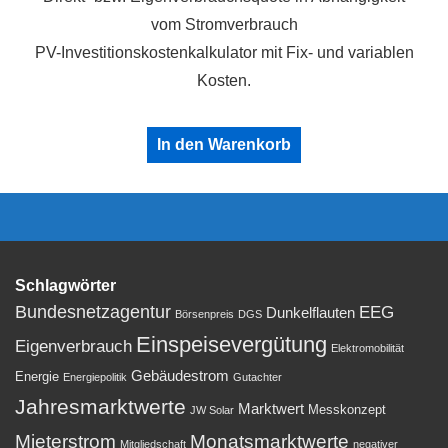
vom Stromverbrauch
PV-Investitionskostenkalkulator mit Fix- und variablen
Kosten.
In den Warenkorb
Schlagwörter
Bundesnetzagentur
EEG
Dunkelflauten
Börsenpreis
DGS
Einspeisevergütung
Eigenverbrauch
Elektromobilität
Gebäudestrom
Energie
Energiepolitik
Gutachter
Jahresmarktwerte
Marktwert
Messkonzept
JW Solar
Mieterstrom
Monatsmarktwerte
Mitgliedschaft
negativer