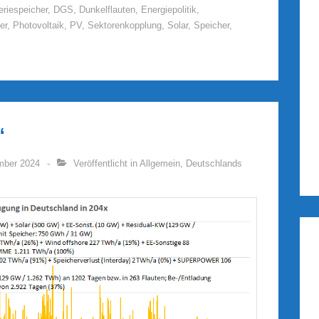
eriespeicher
,
DGS
,
Dunkelflauten
,
Energiepolitik
,
er
,
Photovoltaik
,
PV
,
Sektorenkopplung
,
Solar
,
Speicher
,
“
mber 2024
Veröffentlicht in
Allgemein
,
Deutschlands