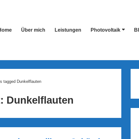
Home
Über mich
Leistungen
Photovoltaik
B
ion
s tagged Dunkelflauten
t:
Dunkelflauten