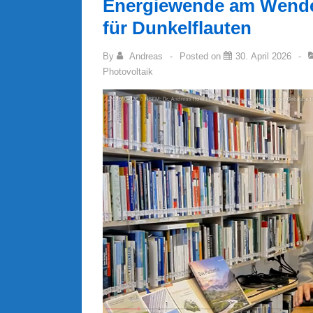
Energiewende am Wendep
für Dunkelflauten
By
Andreas
Posted on
30. April 2026
Photovoltaik