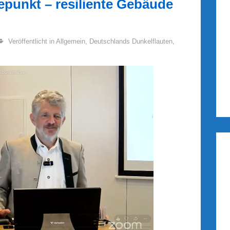
unkt – resiliente Gebäude
Veröffentlicht in
Allgemein
,
Deutschlands Dunkelflauten
,