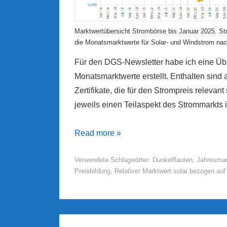
Marktwertübersicht Strombörse bis Januar 2025. Str
die Monatsmarktwerte für Solar- und Windstrom nac
Für den DGS-Newsletter habe ich eine Übe
Monatsmarktwerte erstellt. Enthalten sin
Zertifikate, die für den Strompreis relevant
jeweils einen Teilaspekt des Strommarkts i
Monatsmarktwerte-
Read more »
Tabelle
Verwendete Schlagwörter:
Dunkelflauten
,
Jahresmar
Preisbildung
,
Relativer Marktwert solar bezogen auf