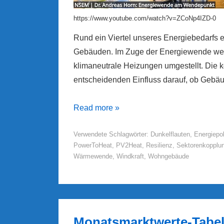
https://www.youtube.com/watch?v=ZCoNp4IZD-0
Rund ein Viertel unseres Energiebedarfs 
Gebäuden. Im Zuge der Energiewende wer
klimaneutrale Heizungen umgestellt. Die 
entscheidenden Einfluss darauf, ob Gebä
Energiewende
Read more »
am
Verwendete Schlagwörter:
Dunkelflauten
,
Energiepol
Wendepunkt
PowerToHeat
,
PV2Heat
,
Resilienz
,
Sektorenkopplu
–
Wärmewende
,
Windkraft
,
Wohngebäude
resiliente
Gebäude
für
Dunkelflauten
Monatsmarktwerte-Tabel