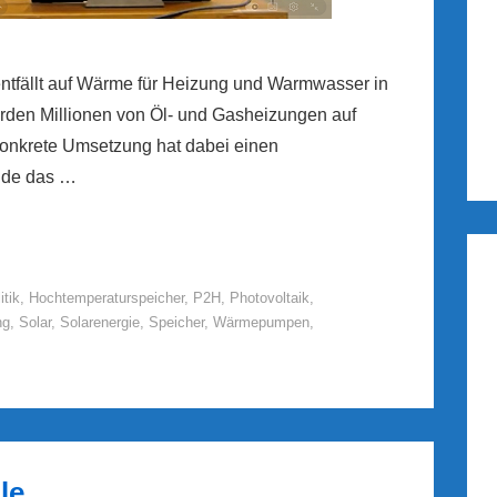
entfällt auf Wärme für Heizung und Warmwasser in
den Millionen von Öl- und Gasheizungen auf
konkrete Umsetzung hat dabei einen
ude das …
itik
,
Hochtemperaturspeicher
,
P2H
,
Photovoltaik
,
ng
,
Solar
,
Solarenergie
,
Speicher
,
Wärmepumpen
,
le