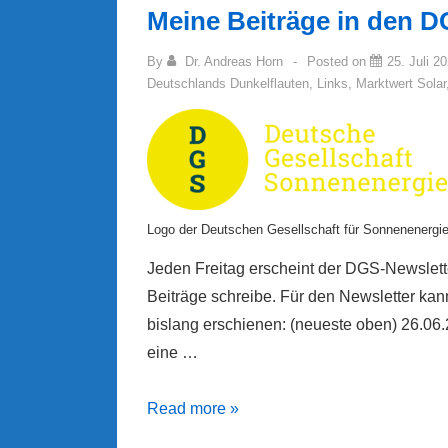
Meine Beiträge in den 
By
Dr. Andreas Horn
Posted on
25. Juli 2
Deutschlands Dunkelflauten
,
Links
,
Marktwert Solar
Logo der Deutschen Gesellschaft für Sonnenenergi
Jeden Freitag erscheint der DGS-Newslette
Beiträge schreibe. Für den Newsletter kan
bislang erschienen: (neueste oben) 26.06
eine …
Meine
Read more »
Beiträge