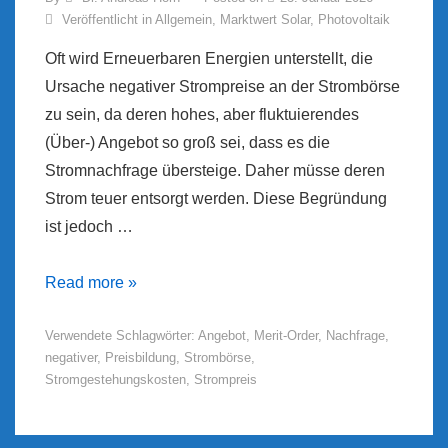
Veröffentlicht in
Allgemein
,
Marktwert Solar
,
Photovoltaik
Oft wird Erneuerbaren Energien unterstellt, die
Ursache negativer Strompreise an der Strombörse
zu sein, da deren hohes, aber fluktuierendes
(Über-) Angebot so groß sei, dass es die
Stromnachfrage übersteige. Daher müsse deren
Strom teuer entsorgt werden. Diese Begründung
ist jedoch …
Die
Read more »
Ursache
Verwendete Schlagwörter:
Angebot
,
Merit-Order
,
Nachfrage
,
negativer
negativer
,
Preisbildung
,
Strombörse
,
Strompreise
Stromgestehungskosten
,
Strompreis