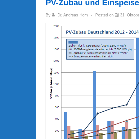
PV-Zubau und Einspeiset
By
Dr. Andreas Horn
Posted on
31. Oktob