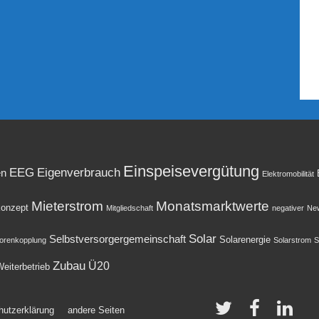
Einspeisevergütung
EEG
Eigenverbrauch
en
Elektromobilität
Mieterstrom
Monatsmarktwerte
onzept
Mitgliedschaft
negativer
New
Solar
Selbstversorgergemeinschaft
Solarenergie
orenkopplung
Solarstrom
S
Zubau
Ü20
eiterbetrieb
hutzerklärung
andere Seiten