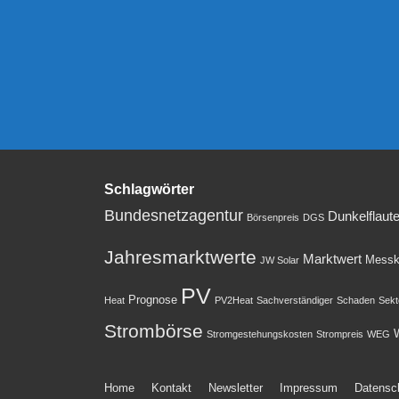
Schlagwörter
Bundesnetzagentur
Dunkelflaut
Börsenpreis
DGS
Jahresmarktwerte
Marktwert
Messk
JW Solar
PV
Prognose
Heat
PV2Heat
Sachverständiger
Schaden
Sekt
Strombörse
W
Stromgestehungskosten
Strompreis
WEG
Footer-
Home
Kontakt
Newsletter
Impressum
Datensc