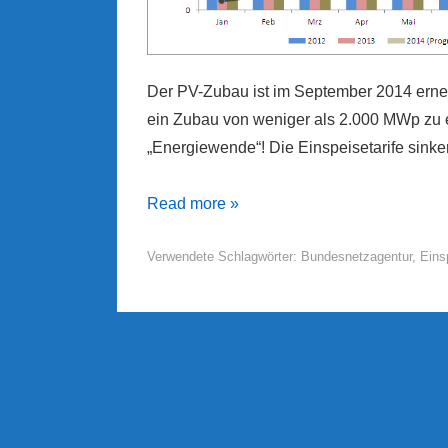
Der PV-Zubau ist im September 2014 erneu
ein Zubau von weniger als 2.000 MWp zu e
„Energiewende“! Die Einspeisetarife sin
PV-
Read more »
Zubau
Verwendete Schlagwörter:
Bundesnetzagentur
,
Eins
und
Einspeisetarife