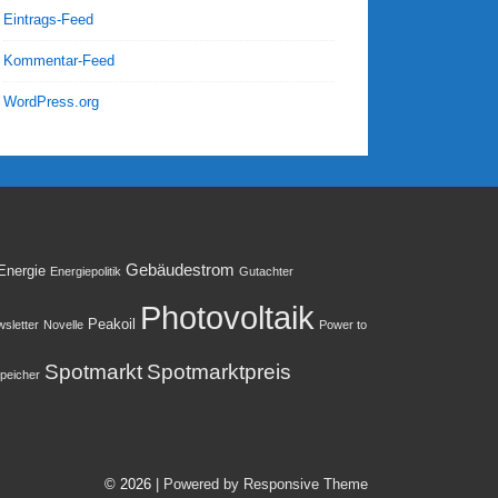
Eintrags-Feed
Kommentar-Feed
WordPress.org
Gebäudestrom
Energie
Energiepolitik
Gutachter
Photovoltaik
Peakoil
sletter
Novelle
Power to
Spotmarkt
Spotmarktpreis
peicher
© 2026
| Powered by Responsive Theme