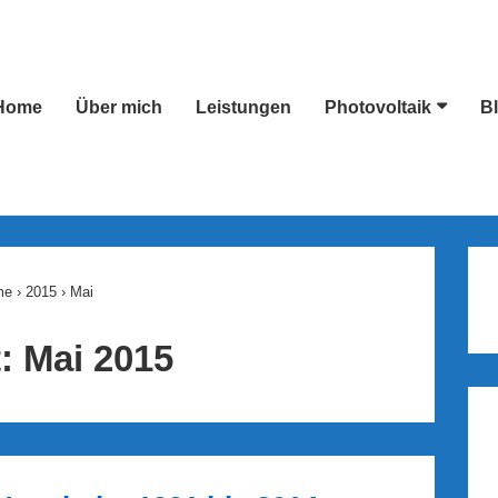
Home
Über mich
Leistungen
Photovoltaik
B
ion
me
›
2015
›
Mai
t:
Mai 2015