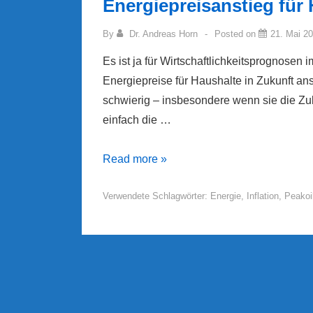
Energiepreisanstieg für 
By
Dr. Andreas Horn
Posted on
21. Mai 2
Es ist ja für Wirtschaftlichkeitsprognosen
Energiepreise für Haushalte in Zukunft a
schwierig – insbesondere wenn sie die Zuku
einfach die …
Energiepreisanstieg
Read more »
für
Verwendete Schlagwörter:
Energie
,
Inflation
,
Peakoi
Haushalte
1991
bis
2014