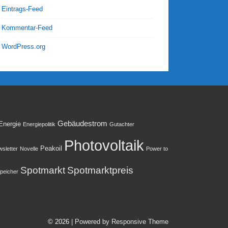
Eintrags-Feed
Kommentar-Feed
WordPress.org
Gebäudestrom
Energie
Energiepolitik
Gutachter
Photovoltaik
Peakoil
sletter
Novelle
Power to
Spotmarkt
Spotmarktpreis
peicher
© 2026
| Powered by Responsive Theme