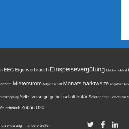
Einspeisevergütung
EEG
Eigenverbrauch
en
Elektromobilität
Mieterstrom
Monatsmarktwerte
onzept
Mitgliedschaft
negativer
New
Solar
Selbstversorgergemeinschaft
Solarenergie
orenkopplung
Solarstrom
S
Zubau
Ü20
eiterbetrieb
hutzerklärung
andere Seiten