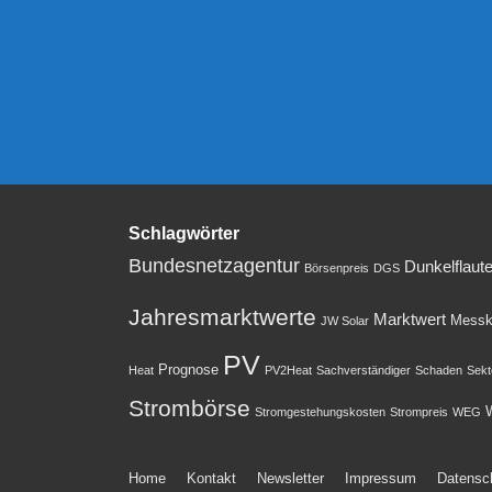
Schlagwörter
Bundesnetzagentur
Dunkelflaut
Börsenpreis
DGS
Jahresmarktwerte
Marktwert
Messk
JW Solar
PV
Prognose
Heat
PV2Heat
Sachverständiger
Schaden
Sekt
Strombörse
W
Stromgestehungskosten
Strompreis
WEG
Footer-
Home
Kontakt
Newsletter
Impressum
Datensc