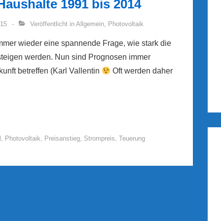
Haushalte 1991 bis 2014
015
Veröffentlicht in
Allgemein
,
Photovoltaik
 immer wieder eine spannende Frage, wie stark die
nsteigen werden. Nun sind Prognosen immer
nft betreffen (Karl Vallentin
Oft werden daher
l
,
Photovoltaik
,
Preisanstieg
,
Strompreis
,
Teuerung