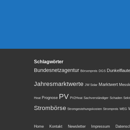
Schlagwörter
Bundesnetzagentur
Dunkelflaut
Börsenpreis
DGS
Jahresmarktwerte
Marktwert
Messk
JW Solar
PV
Prognose
Heat
PV2Heat
Sachverständiger
Schaden
Sekt
Strombörse
W
Stromgestehungskosten
Strompreis
WEG
Footer-
Home
Kontakt
Newsletter
Impressum
Datensc