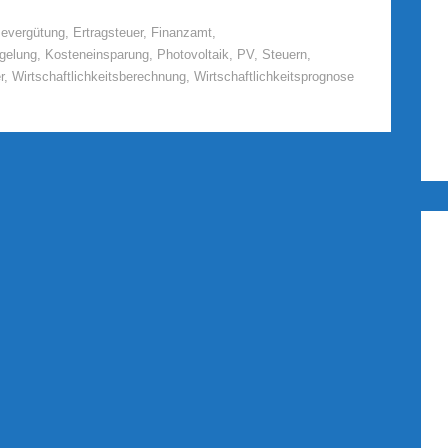
severgütung
,
Ertragsteuer
,
Finanzamt
,
gelung
,
Kosteneinsparung
,
Photovoltaik
,
PV
,
Steuern
,
r
,
Wirtschaftlichkeitsberechnung
,
Wirtschaftlichkeitsprognose