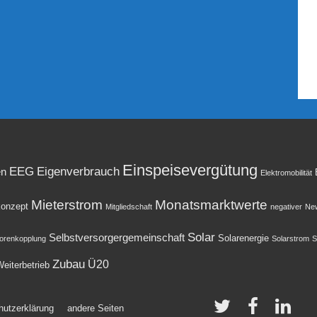
Einspeisevergütung
EEG
Eigenverbrauch
en
Elektromobilität
Mieterstrom
Monatsmarktwerte
onzept
Mitgliedschaft
negativer
New
Solar
Selbstversorgergemeinschaft
Solarenergie
orenkopplung
Solarstrom
S
Zubau
Ü20
eiterbetrieb
hutzerklärung
andere Seiten