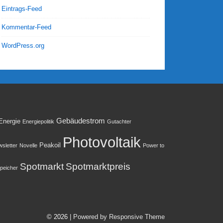
Eintrags-Feed
Kommentar-Feed
WordPress.org
Gebäudestrom
Energie
Energiepolitik
Gutachter
Photovoltaik
Peakoil
sletter
Novelle
Power to
Spotmarkt
Spotmarktpreis
peicher
© 2026
| Powered by Responsive Theme