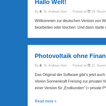
Hallo Welt!
By
Dr. Andreas Horn
Posted on
29. Dezem
Willkommen zur deutschen Version von Word
bearbeiten oder löschen. Und dann starte
Photovoltaik ohne Fina
By
Dr. Andreas Horn
Posted on
21. Dezem
Das Original der Software gibt’s jetzt auch
Verein Sonnenkraft Freising zur privaten Nu
einer Version für „Endkunden“ (= private 
Photovoltaik
Read more »