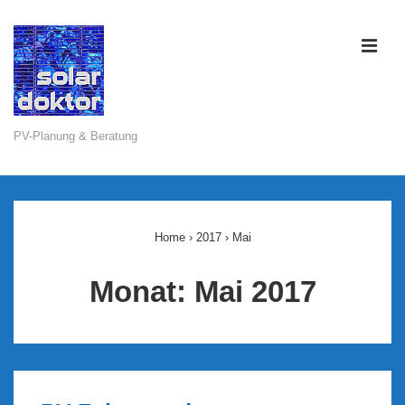
↓
Zum
ME
Inhalt
PV-Planung & Beratung
Main
Navigation
Home
›
2017
›
Mai
Monat:
Mai 2017