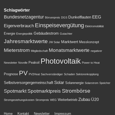
Schlagwörter
Bundesnetzagentur
EEG
Dunkelflauten
Börsenpreis
DGS
Einspeisevergütung
Eigenverbrauch
Elektromobilität
Gebäudestrom
Energie
Energiepolitik
Gutachter
Jahresmarktwerte
Marktwert
Messkonzept
JW Solar
Mieterstrom
Monatsmarktwerte
Mitgliedschaft
negativer
Photovoltaik
Peakoil
Newsletter
Novelle
Power to Heat
PV
Prognose
PV2Heat
Sachverständiger
Schaden
Sektorenkopplung
Solar
Selbstversorgergemeinschaft
Solarenergie
Solarstrom
Speicher
Strombörse
Spotmarkt
Spotmarktpreis
Zubau
Ü20
Weiterbetrieb
Stromgestehungskosten
Strompreis
WEG
Footer-
Home
Kontakt
Newsletter
Impressum