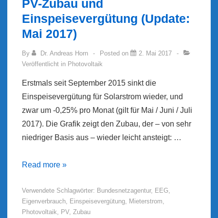
PV-Zubau und
Einspeisevergütung (Update:
Mai 2017)
By
Dr. Andreas Horn
Posted on
2. Mai 2017
Veröffentlicht in
Photovoltaik
Erstmals seit September 2015 sinkt die
Einspeisevergütung für Solarstrom wieder, und
zwar um -0,25% pro Monat (gilt für Mai / Juni / Juli
2017). Die Grafik zeigt den Zubau, der – von sehr
niedriger Basis aus – wieder leicht ansteigt: …
PV-
Read more »
Zubau
Verwendete Schlagwörter:
Bundesnetzagentur
,
EEG
,
und
Eigenverbrauch
,
Einspeisevergütung
,
Mieterstrom
,
Einspeisevergütung
Photovoltaik
,
PV
,
Zubau