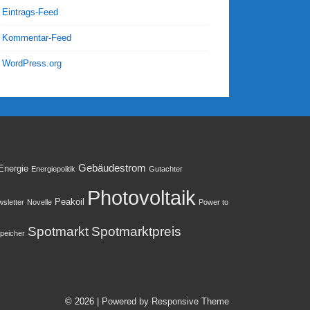
Eintrags-Feed
Kommentar-Feed
WordPress.org
Gebäudestrom
Energie
Energiepolitik
Gutachter
Photovoltaik
Peakoil
sletter
Novelle
Power to
Spotmarkt
Spotmarktpreis
peicher
© 2026
| Powered by Responsive Theme