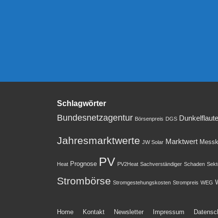
Schlagwörter
Bundesnetzagentur
Dunkelflaut
Börsenpreis
DGS
Jahresmarktwerte
Marktwert
Messk
JW Solar
PV
Prognose
Heat
PV2Heat
Sachverständiger
Schaden
Sekt
Strombörse
W
Stromgestehungskosten
Strompreis
WEG
Footer-
Home
Kontakt
Newsletter
Impressum
Datensc