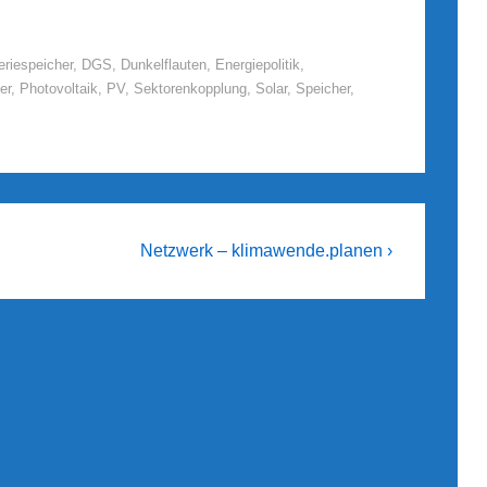
eriespeicher
,
DGS
,
Dunkelflauten
,
Energiepolitik
,
er
,
Photovoltaik
,
PV
,
Sektorenkopplung
,
Solar
,
Speicher
,
Next
Netzwerk – klimawende.planen ›
Post
is