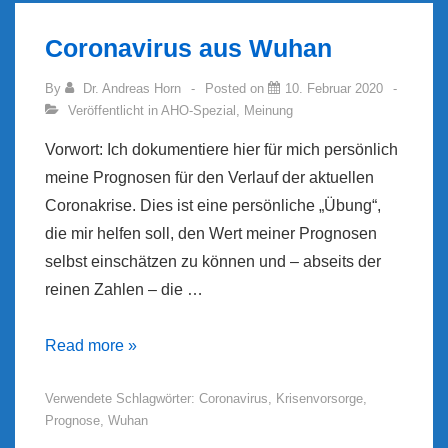
Coronavirus aus Wuhan
By
Dr. Andreas Horn
Posted on
10. Februar 2020
Veröffentlicht in
AHO-Spezial
,
Meinung
Vorwort: Ich dokumentiere hier für mich persönlich
meine Prognosen für den Verlauf der aktuellen
Coronakrise. Dies ist eine persönliche „Übung“,
die mir helfen soll, den Wert meiner Prognosen
selbst einschätzen zu können und – abseits der
reinen Zahlen – die …
Coronavirus
Read more »
aus
Verwendete Schlagwörter:
Coronavirus
,
Krisenvorsorge
,
Wuhan
Prognose
,
Wuhan