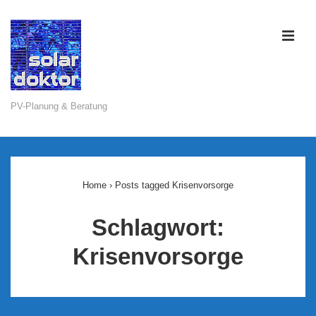
↓
Zum
ME
Inhalt
PV-Planung & Beratung
Main
Navigation
Home
›
Posts tagged Krisenvorsorge
Schlagwort:
Krisenvorsorge