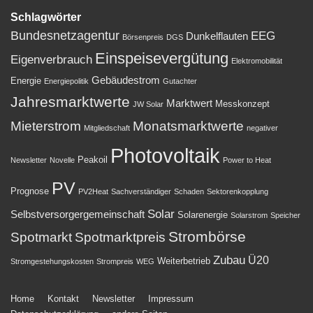
Schlagwörter
Bundesnetzagentur
EEG
Dunkelflauten
Börsenpreis
DGS
Einspeisevergütung
Eigenverbrauch
Elektromobilität
Gebäudestrom
Energie
Energiepolitik
Gutachter
Jahresmarktwerte
Marktwert
Messkonzept
JW Solar
Mieterstrom
Monatsmarktwerte
Mitgliedschaft
negativer
Photovoltaik
Peakoil
Newsletter
Novelle
Power to Heat
PV
Prognose
PV2Heat
Sachverständiger
Schaden
Sektorenkopplung
Solar
Selbstversorgergemeinschaft
Solarenergie
Solarstrom
Speicher
Strombörse
Spotmarkt
Spotmarktpreis
Zubau
Ü20
Weiterbetrieb
Stromgestehungskosten
Strompreis
WEG
Footer-
Home
Kontakt
Newsletter
Impressum