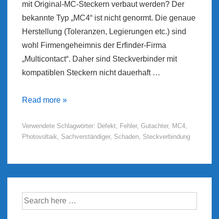
mit Original-MC-Steckern verbaut werden? Der
bekannte Typ „MC4“ ist nicht genormt. Die genaue
Herstellung (Toleranzen, Legierungen etc.) sind
wohl Firmengeheimnis der Erfinder-Firma
„Multicontact“. Daher sind Steckverbinder mit
kompatiblen Steckern nicht dauerhaft …
MC4
Read more »
kompatible
Verwendete Schlagwörter:
Defekt
,
Fehler
,
Gutachter
,
MC4
,
Stecker
Photovoltaik
,
Sachverständiger
,
Schaden
,
Steckverbindung
Suche
nach: