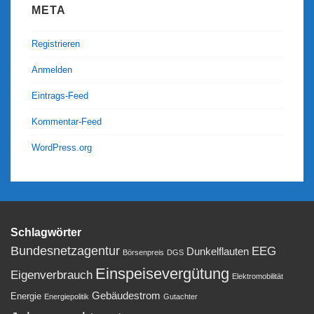
META
Registrieren
Anmelden
Eintrags-Feed
Kommentar-Feed
WordPress.org
Schlagwörter
Bundesnetzagentur
EEG
Dunkelflauten
Börsenpreis
DGS
Einspeisevergütung
Eigenverbrauch
Elektromobilität
Gebäudestrom
Energie
Energiepolitik
Gutachter