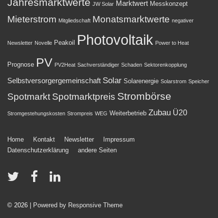
Jahresmarktwerte
Marktwert
Messkonzept
JW Solar
Mieterstrom
Monatsmarktwerte
Mitgliedschaft
negativer
Photovoltaik
Peakoil
Newsletter
Novelle
Power to Heat
PV
Prognose
PV2Heat
Sachverständiger
Schaden
Sektorenkopplung
Solar
Selbstversorgergemeinschaft
Solarenergie
Solarstrom
Speicher
Strombörse
Spotmarkt
Spotmarktpreis
Zubau
Ü20
Weiterbetrieb
Stromgestehungskosten
Strompreis
WEG
Footer-
Home
Kontakt
Newsletter
Impressum
Datenschutzerklärung
andere Seiten
Menü
© 2026
| Powered by Responsive Theme