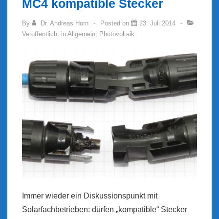
MC4 kompatible Stecker
By
Dr. Andreas Horn
Posted on
23. Juli 2014
Veröffentlicht in
Allgemein
,
Photovoltaik
Immer wieder ein Diskussionspunkt mit
Solarfachbetrieben: dürfen „kompatible“ Stecker