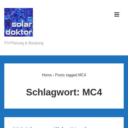
↓
Zum
ME
Inhalt
PV-Planung & Beratung
Main
Navigation
Home
›
Posts tagged MC4
Schlagwort:
MC4