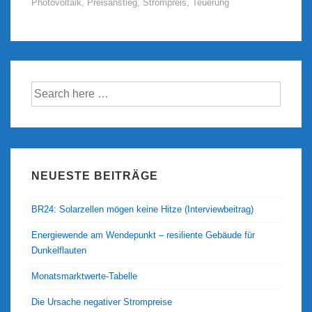
Photovoltaik
,
Preisanstieg
,
Strompreis
,
Teuerung
1991
bis
2014
Suche
nach:
NEUESTE BEITRÄGE
BR24: Solarzellen mögen keine Hitze (Interviewbeitrag)
Energiewende am Wendepunkt – resiliente Gebäude für
Dunkelflauten
Monatsmarktwerte-Tabelle
Die Ursache negativer Strompreise