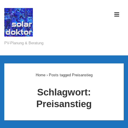
↓
Zum
ME
Inhalt
PV-Planung & Beratung
Main
Navigation
Home
›
Posts tagged Preisanstieg
Schlagwort:
Preisanstieg