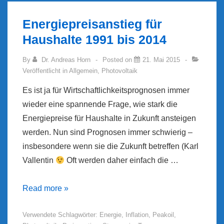
Energiepreisanstieg für
Haushalte 1991 bis 2014
By
Dr. Andreas Horn
Posted on
21. Mai 2015
Veröffentlicht in
Allgemein
,
Photovoltaik
Es ist ja für Wirtschaftlichkeitsprognosen immer
wieder eine spannende Frage, wie stark die
Energiepreise für Haushalte in Zukunft ansteigen
werden. Nun sind Prognosen immer schwierig –
insbesondere wenn sie die Zukunft betreffen (Karl
Vallentin
Oft werden daher einfach die …
Energiepreisanstieg
Read more »
für
Verwendete Schlagwörter:
Energie
,
Inflation
,
Peakoil
,
Haushalte