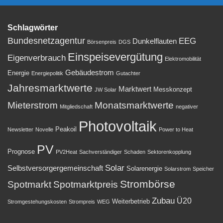
Schlagwörter
Bundesnetzagentur
EEG
Dunkelflauten
Börsenpreis
DGS
Einspeisevergütung
Eigenverbrauch
Elektromobilität
Gebäudestrom
Energie
Energiepolitik
Gutachter
Jahresmarktwerte
Marktwert
Messkonzept
JW Solar
Mieterstrom
Monatsmarktwerte
Mitgliedschaft
negativer
Photovoltaik
Peakoil
Newsletter
Novelle
Power to Heat
PV
Prognose
PV2Heat
Sachverständiger
Schaden
Sektorenkopplung
Solar
Selbstversorgergemeinschaft
Solarenergie
Solarstrom
Speicher
Strombörse
Spotmarkt
Spotmarktpreis
Zubau
Ü20
Weiterbetrieb
Stromgestehungskosten
Strompreis
WEG