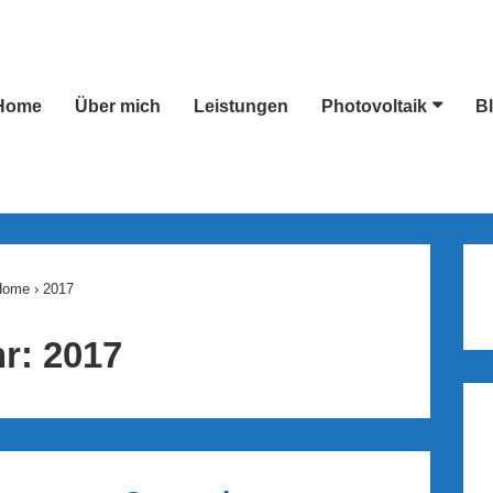
Home
Über mich
Leistungen
Photovoltaik
B
ion
Home
›
2017
hr:
2017