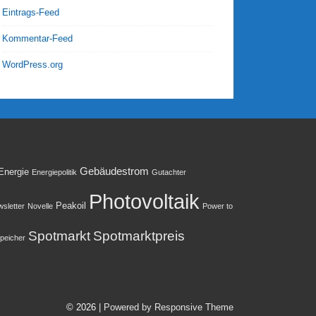
Eintrags-Feed
Kommentar-Feed
WordPress.org
Gebäudestrom
Energie
Energiepolitik
Gutachter
Photovoltaik
Peakoil
sletter
Novelle
Power to
Spotmarkt
Spotmarktpreis
peicher
© 2026
| Powered by Responsive Theme