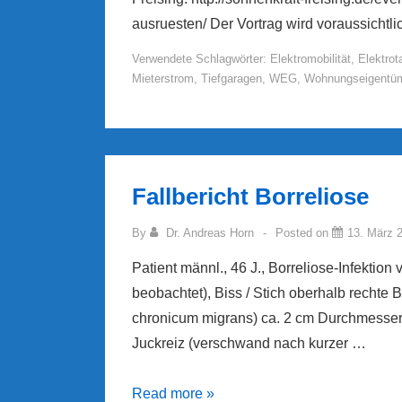
ausruesten/ Der Vortrag wird voraussichtl
Verwendete Schlagwörter:
Elektromobilität
,
Elektrot
Mieterstrom
,
Tiefgaragen
,
WEG
,
Wohnungseigentüm
Fallbericht Borreliose
By
Dr. Andreas Horn
Posted on
13. März 
Patient männl., 46 J., Borreliose-Infektion 
beobachtet), Biss / Stich oberhalb rechte 
chronicum migrans) ca. 2 cm Durchmesser –
Juckreiz (verschwand nach kurzer …
Fallbericht
Read more »