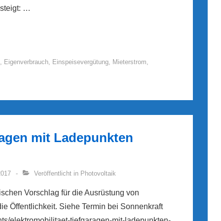
steigt: …
,
Eigenverbrauch
,
Einspeisevergütung
,
Mieterstrom
,
aragen mit Ladepunkten
2017
Veröffentlicht in
Photovoltaik
schen Vorschlag für die Ausrüstung von
e Öffentlichkeit. Siehe Termin bei Sonnenkraft
ents/elektromobilitaet-tiefgaragen-mit-ladepunkten-