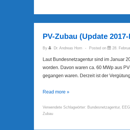
Borreliose
PV-Zubau (Update 2017-
By
Dr. Andreas Horn
Posted on
28. Febru
Laut Bundesnetzagentur sind im Januar 
worden. Davon waren ca. 60 MWp aus PV-
gegangen waren. Derzeit ist der Vergütungs
PV-
Read more »
Zubau
Verwendete Schlagwörter:
Bundesnetzagentur
,
EEG
(Update
Zubau
2017-
Februar)