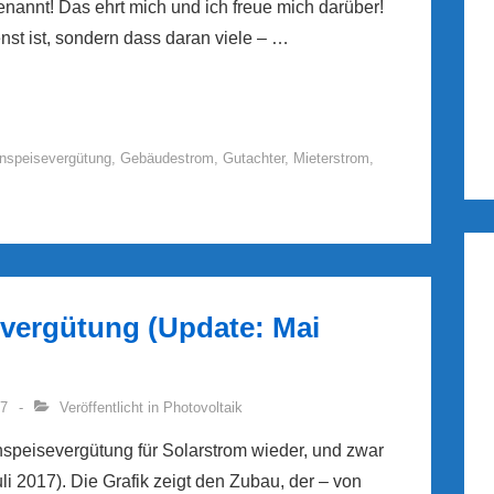
annt! Das ehrt mich und ich freue mich darüber!
enst ist, sondern dass daran viele – …
nspeisevergütung
,
Gebäudestrom
,
Gutachter
,
Mieterstrom
,
vergütung (Update: Mai
17
Veröffentlicht in
Photovoltaik
nspeisevergütung für Solarstrom wieder, und zwar
uli 2017). Die Grafik zeigt den Zubau, der – von