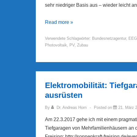
sehr niedriger Basis aus – wieder leicht an
PV-
Read more »
Zubau
Verwendete Schlagwörter:
Bundesnetzagentur
,
EEG
und
Photovoltaik
,
PV
,
Zubau
Einspeisevergütung
(Update:
Mai
2017)
Elektromobilität: Tiefg
ausrüsten
By
Dr. Andreas Horn
Posted on
21. März 
Am 22.3.2017 gehe ich mit einem pragmati
Tiefgaragen von Mehrfamilienhäusern an di
Freising: http://sonnenkraft-freising.de/ev