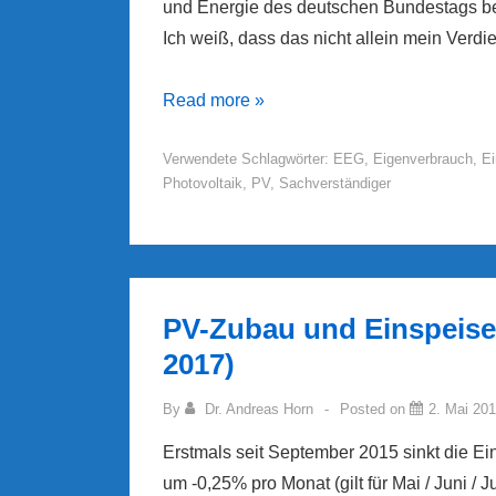
und Energie des deutschen Bundestags ben
Ich weiß, dass das nicht allein mein Verdi
Sachverständiger
Read more »
für
Verwendete Schlagwörter:
EEG
,
Eigenverbrauch
,
Ei
MieterstromGesetz
Photovoltaik
,
PV
,
Sachverständiger
im
Wirtschaftsausschuss
des
deutschen
Bundestags
PV-Zubau und Einspeise
2017)
By
Dr. Andreas Horn
Posted on
2. Mai 20
Erstmals seit September 2015 sinkt die Ei
um -0,25% pro Monat (gilt für Mai / Juni / J