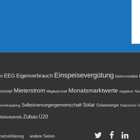
Einspeisevergütung
EEG
Eigenverbrauch
en
Elektromobilität
Mieterstrom
Monatsmarktwerte
onzept
Mitgliedschaft
negativer
New
Solar
Selbstversorgergemeinschaft
Solarenergie
orenkopplung
Solarstrom
S
Zubau
Ü20
eiterbetrieb
hutzerklärung
andere Seiten