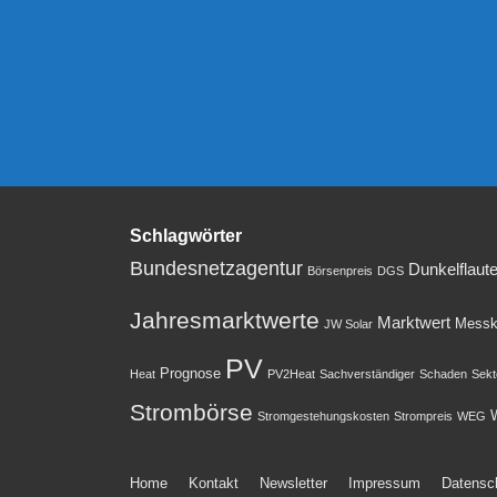
Schlagwörter
Bundesnetzagentur
Dunkelflaut
Börsenpreis
DGS
Jahresmarktwerte
Marktwert
Messk
JW Solar
PV
Prognose
Heat
PV2Heat
Sachverständiger
Schaden
Sekt
Strombörse
W
Stromgestehungskosten
Strompreis
WEG
Footer-
Home
Kontakt
Newsletter
Impressum
Datensc