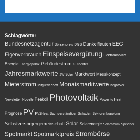
Schlagwörter
Bundesnetzagentur
EEG
Dunkelflauten
Börsenpreis
DGS
Einspeisevergütung
Eigenverbrauch
Elektromobilität
Gebäudestrom
Energie
Energiepolitik
Gutachter
Jahresmarktwerte
Marktwert
Messkonzept
JW Solar
Mieterstrom
Monatsmarktwerte
Mitgliedschaft
negativer
Photovoltaik
Peakoil
Newsletter
Novelle
Power to Heat
PV
Prognose
PV2Heat
Sachverständiger
Schaden
Sektorenkopplung
Solar
Selbstversorgergemeinschaft
Solarenergie
Solarstrom
Speicher
Strombörse
Spotmarkt
Spotmarktpreis