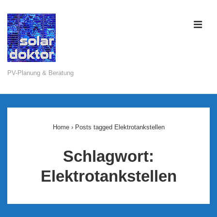
↓
Zum
ME
Inhalt
PV-Planung & Beratung
Main
Navigation
Home
›
Posts tagged Elektrotankstellen
Schlagwort:
Elektrotankstellen