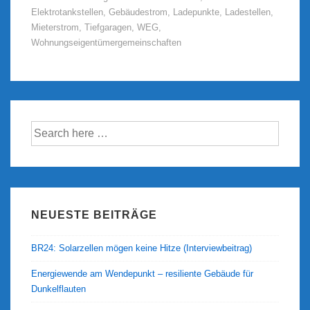
Elektrotankstellen
,
Gebäudestrom
,
Ladepunkte
,
Ladestellen
,
Mieterstrom
,
Tiefgaragen
,
WEG
,
Wohnungseigentümergemeinschaften
Suche
nach:
NEUESTE BEITRÄGE
BR24: Solarzellen mögen keine Hitze (Interviewbeitrag)
Energiewende am Wendepunkt – resiliente Gebäude für
Dunkelflauten