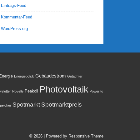
Eintrags-Feed
Kommentar-Feed
WordPress.org
Gebäudestrom
Energie
Energiepolitik
Gutachter
Photovoltaik
Peakoil
sletter
Novelle
Power to
Spotmarkt
Spotmarktpreis
peicher
© 2026
| Powered by Responsive Theme