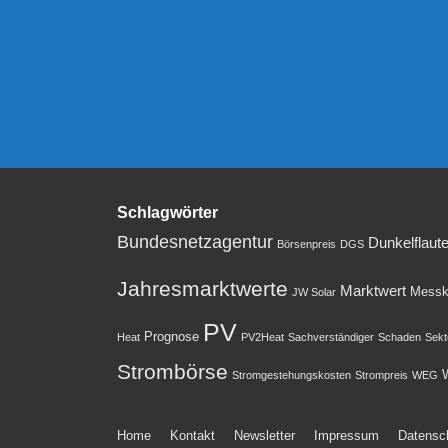
Schlagwörter
Bundesnetzagentur
Dunkelflaut
Börsenpreis
DGS
Jahresmarktwerte
Marktwert
Messk
JW Solar
PV
Prognose
Heat
PV2Heat
Sachverständiger
Schaden
Sekt
Strombörse
W
Stromgestehungskosten
Strompreis
WEG
Footer-
Home
Kontakt
Newsletter
Impressum
Datensc