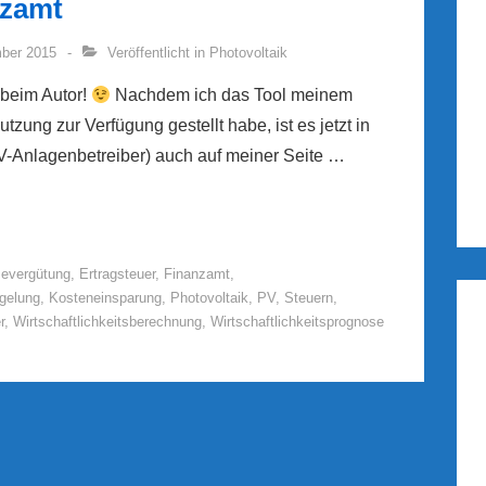
nzamt
ber 2015
Veröffentlicht in
Photovoltaik
 beim Autor!
Nachdem ich das Tool meinem
tzung zur Verfügung gestellt habe, ist es jetzt in
PV-Anlagenbetreiber) auch auf meiner Seite …
severgütung
,
Ertragsteuer
,
Finanzamt
,
gelung
,
Kosteneinsparung
,
Photovoltaik
,
PV
,
Steuern
,
r
,
Wirtschaftlichkeitsberechnung
,
Wirtschaftlichkeitsprognose