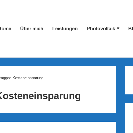
Home
Über mich
Leistungen
Photovoltaik
B
ion
tagged Kosteneinsparung
Kosteneinsparung