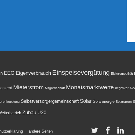
Einspeisevergütung
EEG
Eigenverbrauch
en
Elektromobilität
Mieterstrom
Monatsmarktwerte
onzept
Mitgliedschaft
negativer
New
Solar
Selbstversorgergemeinschaft
Solarenergie
orenkopplung
Solarstrom
S
Zubau
Ü20
eiterbetrieb
hutzerklärung
andere Seiten