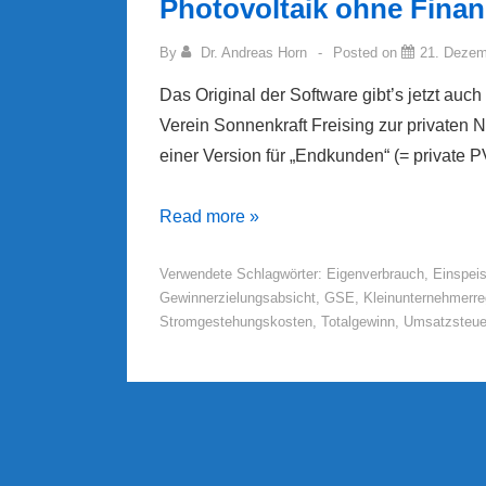
Photovoltaik ohne Fina
By
Dr. Andreas Horn
Posted on
21. Dezem
Das Original der Software gibt’s jetzt auch
Verein Sonnenkraft Freising zur privaten Nu
einer Version für „Endkunden“ (= private 
Photovoltaik
Read more »
ohne
Verwendete Schlagwörter:
Eigenverbrauch
,
Einspei
Finanzamt
Gewinnerzielungsabsicht
,
GSE
,
Kleinunternehmerre
Stromgestehungskosten
,
Totalgewinn
,
Umsatzsteue