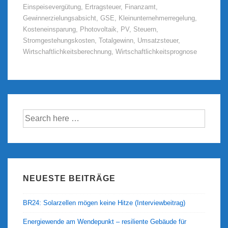
Einspeisevergütung
,
Ertragsteuer
,
Finanzamt
,
Gewinnerzielungsabsicht
,
GSE
,
Kleinunternehmerregelung
,
Kosteneinsparung
,
Photovoltaik
,
PV
,
Steuern
,
Stromgestehungskosten
,
Totalgewinn
,
Umsatzsteuer
,
Wirtschaftlichkeitsberechnung
,
Wirtschaftlichkeitsprognose
Suche
nach:
NEUESTE BEITRÄGE
BR24: Solarzellen mögen keine Hitze (Interviewbeitrag)
Energiewende am Wendepunkt – resiliente Gebäude für