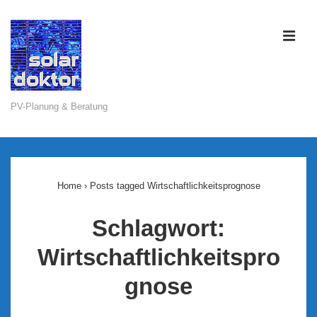
↓
Zum
ME
Inhalt
PV-Planung & Beratung
Main
Navigation
Home
›
Posts tagged Wirtschaftlichkeitsprognose
Schlagwort:
Wirtschaftlichkeitspro
gnose