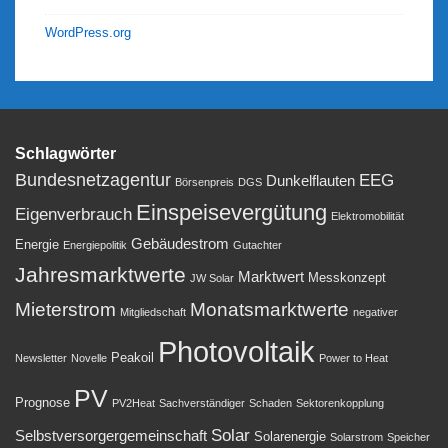
WordPress.org
Schlagwörter
Bundesnetzagentur
EEG
Dunkelflauten
Börsenpreis
DGS
Einspeisevergütung
Eigenverbrauch
Elektromobilität
Gebäudestrom
Energie
Energiepolitik
Gutachter
Jahresmarktwerte
Marktwert
Messkonzept
JW Solar
Mieterstrom
Monatsmarktwerte
Mitgliedschaft
negativer
Photovoltaik
Peakoil
Newsletter
Novelle
Power to Heat
PV
Prognose
PV2Heat
Sachverständiger
Schaden
Sektorenkopplung
Solar
Selbstversorgergemeinschaft
Solarenergie
Solarstrom
Speicher