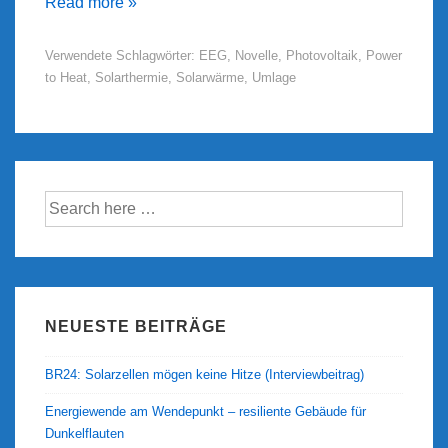
EEG-
Read more »
Novelle
Verwendete Schlagwörter:
EEG
,
Novelle
,
Photovoltaik
,
Power
2016:
to Heat
,
Solarthermie
,
Solarwärme
,
Umlage
Diskriminierung
von
Power
to
Heat
Suche
nach:
beenden!
NEUESTE BEITRÄGE
BR24: Solarzellen mögen keine Hitze (Interviewbeitrag)
Energiewende am Wendepunkt – resiliente Gebäude für
Dunkelflauten