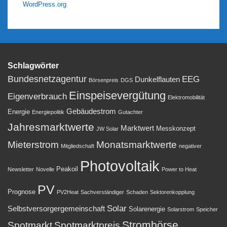
WordPress.org
Schlagwörter
Bundesnetzagentur
EEG
Dunkelflauten
Börsenpreis
DGS
Einspeisevergütung
Eigenverbrauch
Elektromobilität
Gebäudestrom
Energie
Energiepolitik
Gutachter
Jahresmarktwerte
Marktwert
Messkonzept
JW Solar
Mieterstrom
Monatsmarktwerte
Mitgliedschaft
negativer
Photovoltaik
Peakoil
Newsletter
Novelle
Power to Heat
PV
Prognose
PV2Heat
Sachverständiger
Schaden
Sektorenkopplung
Solar
Selbstversorgergemeinschaft
Solarenergie
Solarstrom
Speicher
Strombörse
Spotmarkt
Spotmarktpreis