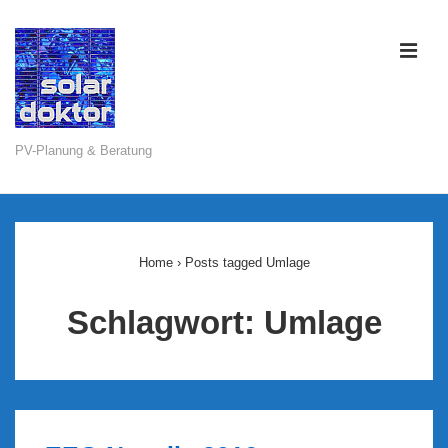
↓
Zum
ME
Inhalt
PV-Planung & Beratung
Main
Navigation
Home
›
Posts tagged Umlage
Schlagwort:
Umlage