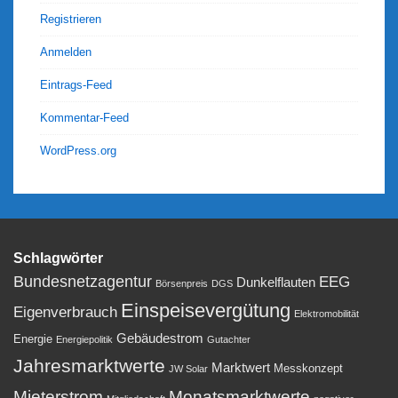
Registrieren
Anmelden
Eintrags-Feed
Kommentar-Feed
WordPress.org
Schlagwörter
Bundesnetzagentur
EEG
Dunkelflauten
Börsenpreis
DGS
Einspeisevergütung
Eigenverbrauch
Elektromobilität
Gebäudestrom
Energie
Energiepolitik
Gutachter
Jahresmarktwerte
Marktwert
Messkonzept
JW Solar
Mieterstrom
Monatsmarktwerte