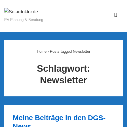
↓
Zum
ME
Inhalt
PV-Planung & Beratung
Main
Navigation
Home
›
Posts tagged Newsletter
Schlagwort:
Newsletter
Meine Beiträge in den DGS-
News