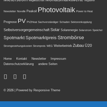
Mitgliedschaft
negativer
Photovoltaik
Peakoil
Newsletter
Novelle
Power to Heat
PV
Prognose
PV2Heat
Sachverständiger
Schaden
Sektorenkopplung
Solar
Selbstversorgergemeinschaft
Solarenergie
Solarstrom
Speicher
Strombörse
Spotmarkt
Spotmarktpreis
Zubau
Ü20
Weiterbetrieb
Stromgestehungskosten
Strompreis
WEG
Footer-
Home
Kontakt
Newsletter
Impressum
Datenschutzerklärung
andere Seiten
Menü
© 2026
| Powered by Responsive Theme