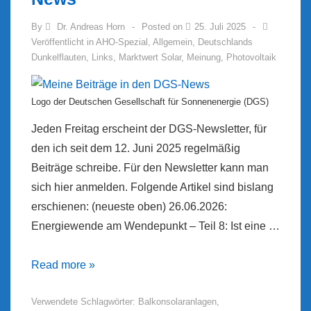
By
Dr. Andreas Horn
Posted on
25. Juli 2025
Veröffentlicht in
AHO-Spezial
,
Allgemein
,
Deutschlands
Dunkelflauten
,
Links
,
Marktwert Solar
,
Meinung
,
Photovoltaik
Logo der Deutschen Gesellschaft für Sonnenenergie (DGS)
Jeden Freitag erscheint der DGS-Newsletter, für
den ich seit dem 12. Juni 2025 regelmäßig
Beiträge schreibe. Für den Newsletter kann man
sich hier anmelden. Folgende Artikel sind bislang
erschienen: (neueste oben) 26.06.2026:
Energiewende am Wendepunkt – Teil 8: Ist eine …
Meine
Read more »
Beiträge
Verwendete Schlagwörter:
Balkonsolaranlagen
,
in