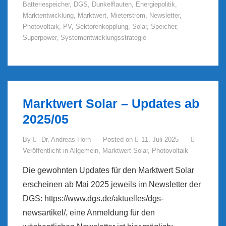
Batteriespeicher
,
DGS
,
Dunkelflauten
,
Energiepolitik
,
den
Marktentwicklung
,
Marktwert
,
Mieterstrom
,
Newsletter
,
DGS-
Photovoltaik
,
PV
,
Sektorenkopplung
,
Solar
,
Speicher
,
News
Superpower
,
Systementwicklungsstrategie
Marktwert Solar – Updates ab
2025/05
By
Dr. Andreas Horn
Posted on
11. Juli 2025
Veröffentlicht in
Allgemein
,
Marktwert Solar
,
Photovoltaik
Die gewohnten Updates für den Marktwert Solar
erscheinen ab Mai 2025 jeweils im Newsletter der
DGS: https://www.dgs.de/aktuelles/dgs-
newsartikel/, eine Anmeldung für den