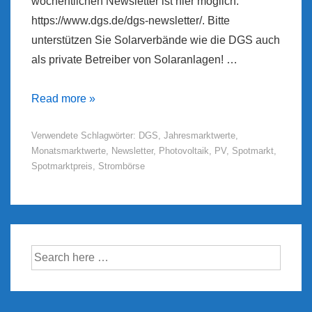
wöchentlichen Newsletter ist hier möglich:
https://www.dgs.de/dgs-newsletter/. Bitte
unterstützen Sie Solarverbände wie die DGS auch
als private Betreiber von Solaranlagen! …
Marktwert
Read more »
Solar
Verwendete Schlagwörter:
DGS
,
Jahresmarktwerte
,
–
Monatsmarktwerte
,
Newsletter
,
Photovoltaik
,
PV
,
Spotmarkt
,
Updates
Spotmarktpreis
,
Strombörse
ab
2025/05
Suche
nach: