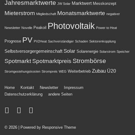
Jahresmarktwerte
Marktwert
Messkonzept
JW Solar
Mieterstrom
Monatsmarktwerte
Mitgliedschaft
negativer
Photovoltaik
Peakoil
Newsletter
Novelle
Power to Heat
PV
Prognose
PV2Heat
Sachverständiger
Schaden
Sektorenkopplung
Solar
Selbstversorgergemeinschaft
Solarenergie
Solarstrom
Speicher
Strombörse
Spotmarkt
Spotmarktpreis
Zubau
Ü20
Weiterbetrieb
Stromgestehungskosten
Strompreis
WEG
Footer-
Home
Kontakt
Newsletter
Impressum
Datenschutzerklärung
andere Seiten
Menü
© 2026
| Powered by Responsive Theme