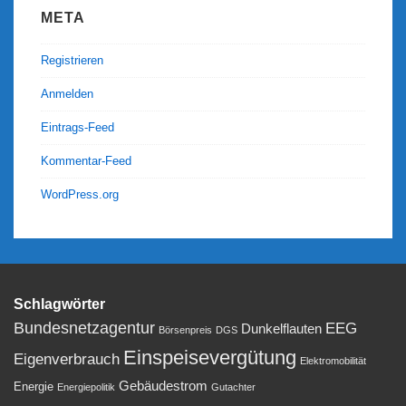
META
Registrieren
Anmelden
Eintrags-Feed
Kommentar-Feed
WordPress.org
Schlagwörter
Bundesnetzagentur
EEG
Dunkelflauten
Börsenpreis
DGS
Einspeisevergütung
Eigenverbrauch
Elektromobilität
Gebäudestrom
Energie
Energiepolitik
Gutachter