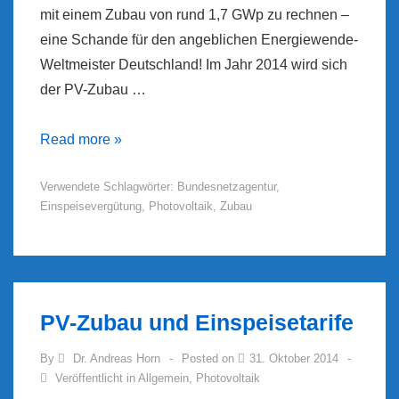
mit einem Zubau von rund 1,7 GWp zu rechnen –
eine Schande für den angeblichen Energiewende-
Weltmeister Deutschland! Im Jahr 2014 wird sich
der PV-Zubau …
PV-
Read more »
Zubau
Verwendete Schlagwörter:
Bundesnetzagentur
,
im
Einspeisevergütung
,
Photovoltaik
,
Zubau
Oktober
2014
PV-Zubau und Einspeisetarife
By
Dr. Andreas Horn
Posted on
31. Oktober 2014
Veröffentlicht in
Allgemein
,
Photovoltaik