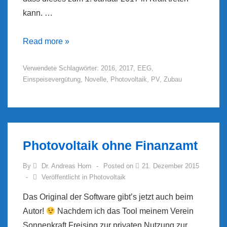
kann. …
EEG-
Read more »
Novelle
Verwendete Schlagwörter:
2016
,
2017
,
EEG
,
2017
Einspeisevergütung
,
Novelle
,
Photovoltaik
,
PV
,
Zubau
–
PV-
Einspeisevergütung
Photovoltaik ohne Finanzamt
By
Dr. Andreas Horn
Posted on
21. Dezember 2015
Veröffentlicht in
Photovoltaik
Das Original der Software gibt’s jetzt auch beim
Autor!
Nachdem ich das Tool meinem Verein
Sonnenkraft Freising zur privaten Nutzung zur