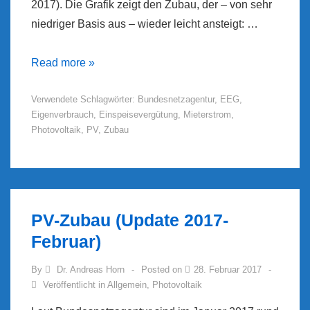
2017). Die Grafik zeigt den Zubau, der – von sehr
niedriger Basis aus – wieder leicht ansteigt: …
PV-
Read more »
Zubau
Verwendete Schlagwörter:
Bundesnetzagentur
,
EEG
,
und
Eigenverbrauch
,
Einspeisevergütung
,
Mieterstrom
,
Einspeisevergütung
Photovoltaik
,
PV
,
Zubau
(Update:
Mai
2017)
PV-Zubau (Update 2017-
Februar)
By
Dr. Andreas Horn
Posted on
28. Februar 2017
Veröffentlicht in
Allgemein
,
Photovoltaik