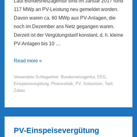
Laut Bundesnetzagentur sind im Januar 2017 rund
117 MWp an PV-Leistung neu gemeldet worden.
Davon waren ca. 60 MWp aus PV-Anlagen, die
noch im Dezember ans Netz gegangen waren.
Derzeit ist der Vergütungstarif konstant, d. h. kleine
PV-Anlagen bis 10 …
PV-
Read more »
Zubau
Verwendete Schlagwörter:
Bundesnetzagentur
,
EEG
,
(Update
Einspeisevergütung
,
Photovoltaik
,
PV
,
Solarstrom
,
Tarif
,
2017-
Zubau
Februar)
PV-Einspeisevergütung