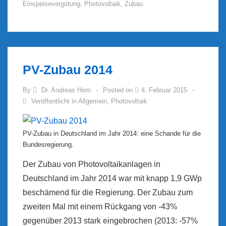
Einspeisevergütung
,
Photovoltaik
,
Zubau
stabil
–
weiterhin
zu
niedrig
PV-Zubau 2014
By
Dr. Andreas Horn
Posted on
4. Februar 2015
Veröffentlicht in
Allgemein
,
Photovoltaik
PV-Zubau in Deutschland im Jahr 2014: eine Schande für die
Bundesregierung.
Der Zubau von Photovoltaikanlagen in
Deutschland im Jahr 2014 war mit knapp 1,9 GWp
beschämend für die Regierung. Der Zubau zum
zweiten Mal mit einem Rückgang von -43%
gegenüber 2013 stark eingebrochen (2013: -57%