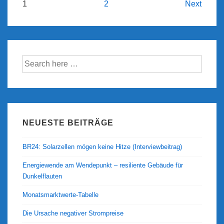
Beitragsnavigation
1
2
Next
Suche
nach:
NEUESTE BEITRÄGE
BR24: Solarzellen mögen keine Hitze (Interviewbeitrag)
Energiewende am Wendepunkt – resiliente Gebäude für
Dunkelflauten
Monatsmarktwerte-Tabelle
Die Ursache negativer Strompreise