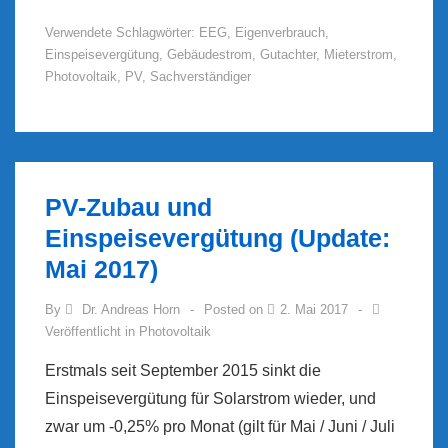
für
Verwendete Schlagwörter:
EEG
,
Eigenverbrauch
,
MieterstromGesetz
Einspeisevergütung
,
Gebäudestrom
,
Gutachter
,
Mieterstrom
,
im
Photovoltaik
,
PV
,
Sachverständiger
Wirtschaftsausschuss
des
deutschen
Bundestags
PV-Zubau und
Einspeisevergütung (Update:
Mai 2017)
By
Dr. Andreas Horn
Posted on
2. Mai 2017
Veröffentlicht in
Photovoltaik
Erstmals seit September 2015 sinkt die
Einspeisevergütung für Solarstrom wieder, und
zwar um -0,25% pro Monat (gilt für Mai / Juni / Juli