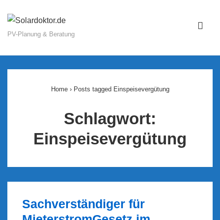
↓
Zum
ME
Inhalt
PV-Planung & Beratung
Main
Navigation
Home
›
Posts tagged Einspeisevergütung
Schlagwort:
Einspeisevergütung
Sachverständiger für
MieterstromGesetz im