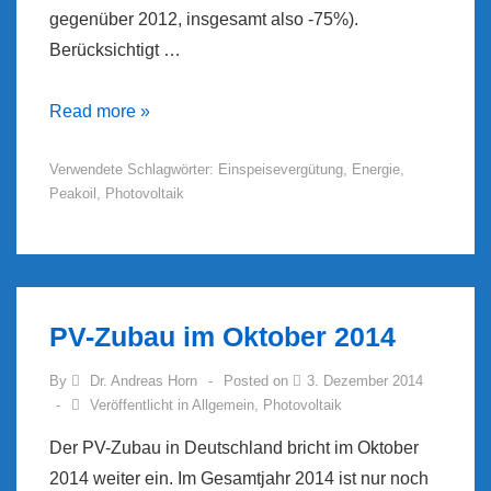
gegenüber 2012, insgesamt also -75%).
Berücksichtigt …
PV-
Read more »
Zubau
Verwendete Schlagwörter:
Einspeisevergütung
,
Energie
,
2014
Peakoil
,
Photovoltaik
PV-Zubau im Oktober 2014
By
Dr. Andreas Horn
Posted on
3. Dezember 2014
Veröffentlicht in
Allgemein
,
Photovoltaik
Der PV-Zubau in Deutschland bricht im Oktober
2014 weiter ein. Im Gesamtjahr 2014 ist nur noch