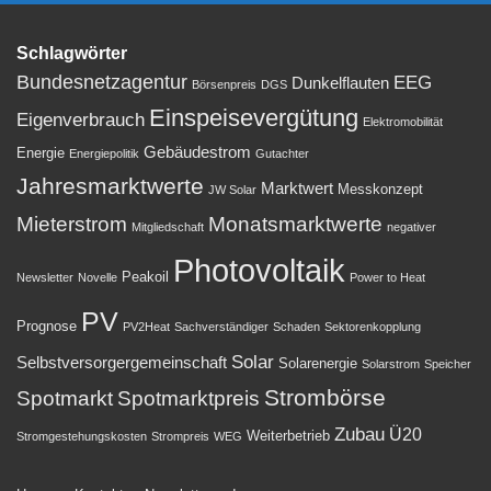
Schlagwörter
Bundesnetzagentur
EEG
Dunkelflauten
Börsenpreis
DGS
Einspeisevergütung
Eigenverbrauch
Elektromobilität
Gebäudestrom
Energie
Energiepolitik
Gutachter
Jahresmarktwerte
Marktwert
Messkonzept
JW Solar
Mieterstrom
Monatsmarktwerte
Mitgliedschaft
negativer
Photovoltaik
Peakoil
Newsletter
Novelle
Power to Heat
PV
Prognose
PV2Heat
Sachverständiger
Schaden
Sektorenkopplung
Solar
Selbstversorgergemeinschaft
Solarenergie
Solarstrom
Speicher
Strombörse
Spotmarkt
Spotmarktpreis
Zubau
Ü20
Weiterbetrieb
Stromgestehungskosten
Strompreis
WEG