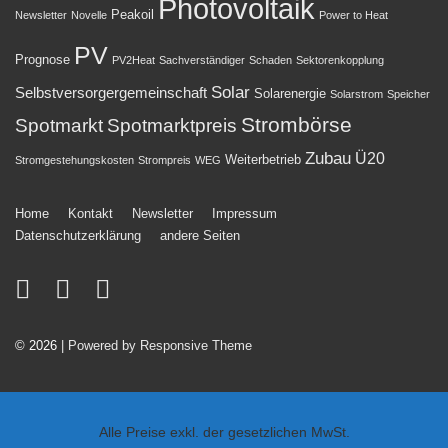
Photovoltaik
Peakoil
Newsletter
Novelle
Power to Heat
PV
Prognose
PV2Heat
Sachverständiger
Schaden
Sektorenkopplung
Solar
Selbstversorgergemeinschaft
Solarenergie
Solarstrom
Speicher
Strombörse
Spotmarkt
Spotmarktpreis
Zubau
Ü20
Weiterbetrieb
Stromgestehungskosten
Strompreis
WEG
Footer-
Home
Kontakt
Newsletter
Impressum
Datenschutzerklärung
andere Seiten
Menü
© 2026
| Powered by Responsive Theme
Alle Preise exkl. der gesetzlichen MwSt.