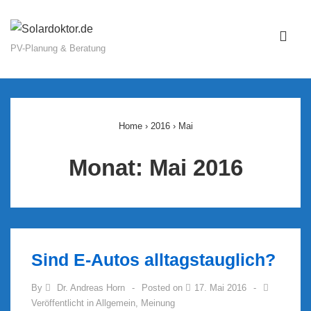
↓
Zum
ME
Inhalt
PV-Planung & Beratung
Main
Navigation
Home
›
2016
›
Mai
Monat:
Mai 2016
Sind E-Autos alltagstauglich?
By
Dr. Andreas Horn
Posted on
17. Mai 2016
Veröffentlicht in
Allgemein
,
Meinung