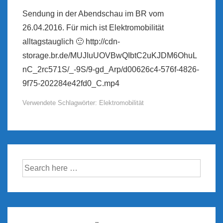
Sendung in der Abendschau im BR vom
26.04.2016. Für mich ist Elektromobilität
alltagstauglich 🙂 http://cdn-
storage.br.de/MUJIuUOVBwQIbtC2uKJDM6OhuL
nC_2rc571S/_-9S/9-gd_Arp/d00626c4-576f-4826-
9f75-202284e42fd0_C.mp4
Verwendete Schlagwörter:
Elektromobilität
Suche
nach: