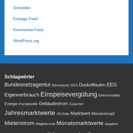
Anmelden
Eintrags-Feed
Kommentar-Feed
WordPress.org
Schlagwörter
Bundesnetzagentur
EEG
Dunkelflauten
Börsenpreis
DGS
Einspeisevergütung
Eigenverbrauch
Elektromobilität
Gebäudestrom
Energie
Energiepolitik
Gutachter
Jahresmarktwerte
Marktwert
Messkonzept
JW Solar
Mieterstrom
Monatsmarktwerte
Mitgliedschaft
negativer