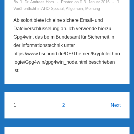
By
Dr. Andreas Horn
Posted on
3. Januar 2016
Veröffentlicht in
AHO-Spezial
,
Allgemein
,
Meinung
Ab sofort biete ich eine sichere Email- und
Dateiverschlüsselung an. Ich verwende hierzu
Gpg4win, das beim Bundesamt für Sicherheit in
der Informationstechnik unter
https://www.bsi.bund.de/DE/Themen/Kryptotechno
logie/Gpg4win/gpg4win_node.html beschrieben
ist.
Beitragsnavigation
1
2
Next