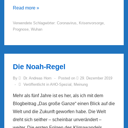
Coronavirus
Read more »
aus
Verwendete Schlagwörter:
Coronavirus
,
Krisenvorsorge
,
Wuhan
Prognose
,
Wuhan
Die Noah-Regel
By
Dr. Andreas Horn
Posted on
29. Dezember 2019
Veröffentlicht in
AHO-Spezial
,
Meinung
Mehr als fünf Jahre ist es her, als ich mit dem
Blogbeitrag „Das große Ganze“ einen Blick auf die
Welt und die Zukunft geworfen habe. Die Welt
dreht sich seither – scheinbar unverändert –
weiter. Die ersten Folgen des Klimawandels …