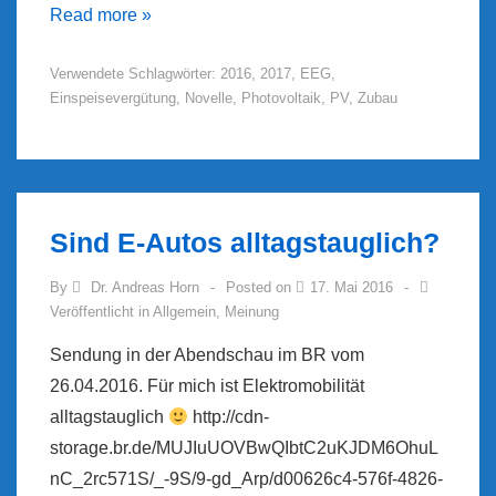
EEG-
Read more »
Novelle
Verwendete Schlagwörter:
2016
,
2017
,
EEG
,
2017
Einspeisevergütung
,
Novelle
,
Photovoltaik
,
PV
,
Zubau
–
PV-
Einspeisevergütung
Sind E-Autos alltagstauglich?
By
Dr. Andreas Horn
Posted on
17. Mai 2016
Veröffentlicht in
Allgemein
,
Meinung
Sendung in der Abendschau im BR vom
26.04.2016. Für mich ist Elektromobilität
alltagstauglich
http://cdn-
storage.br.de/MUJIuUOVBwQIbtC2uKJDM6OhuL
nC_2rc571S/_-9S/9-gd_Arp/d00626c4-576f-4826-