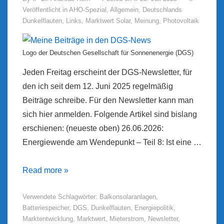
Veröffentlicht in
AHO-Spezial
,
Allgemein
,
Deutschlands
Dunkelflauten
,
Links
,
Marktwert Solar
,
Meinung
,
Photovoltaik
Logo der Deutschen Gesellschaft für Sonnenenergie (DGS)
Jeden Freitag erscheint der DGS-Newsletter, für
den ich seit dem 12. Juni 2025 regelmäßig
Beiträge schreibe. Für den Newsletter kann man
sich hier anmelden. Folgende Artikel sind bislang
erschienen: (neueste oben) 26.06.2026:
Energiewende am Wendepunkt – Teil 8: Ist eine …
Meine
Read more »
Beiträge
Verwendete Schlagwörter:
Balkonsolaranlagen
,
in
Batteriespeicher
,
DGS
,
Dunkelflauten
,
Energiepolitik
,
den
Marktentwicklung
,
Marktwert
,
Mieterstrom
,
Newsletter
,