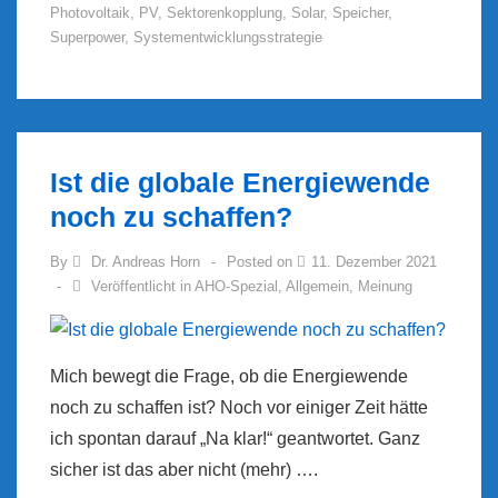
DGS-
Photovoltaik
,
PV
,
Sektorenkopplung
,
Solar
,
Speicher
,
News
Superpower
,
Systementwicklungsstrategie
Ist die globale Energiewende
noch zu schaffen?
By
Dr. Andreas Horn
Posted on
11. Dezember 2021
Veröffentlicht in
AHO-Spezial
,
Allgemein
,
Meinung
Mich bewegt die Frage, ob die Energiewende
noch zu schaffen ist? Noch vor einiger Zeit hätte
ich spontan darauf „Na klar!“ geantwortet. Ganz
sicher ist das aber nicht (mehr) ….