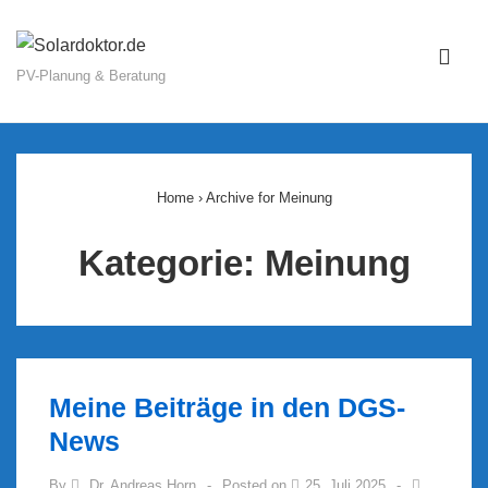
↓
Zum
ME
Inhalt
PV-Planung & Beratung
Main
Navigation
Home
›
Archive for Meinung
Kategorie:
Meinung
Meine Beiträge in den DGS-
News
By
Dr. Andreas Horn
Posted on
25. Juli 2025