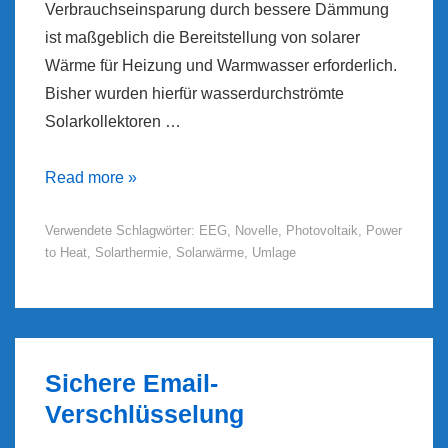
Verbrauchseinsparung durch bessere Dämmung
ist maßgeblich die Bereitstellung von solarer
Wärme für Heizung und Warmwasser erforderlich.
Bisher wurden hierfür wasserdurchströmte
Solarkollektoren …
EEG-
Read more »
Novelle
Verwendete Schlagwörter:
EEG
,
Novelle
,
Photovoltaik
,
Power
2016:
to Heat
,
Solarthermie
,
Solarwärme
,
Umlage
Diskriminierung
von
Power
to
Heat
Sichere Email-
beenden!
Verschlüsselung