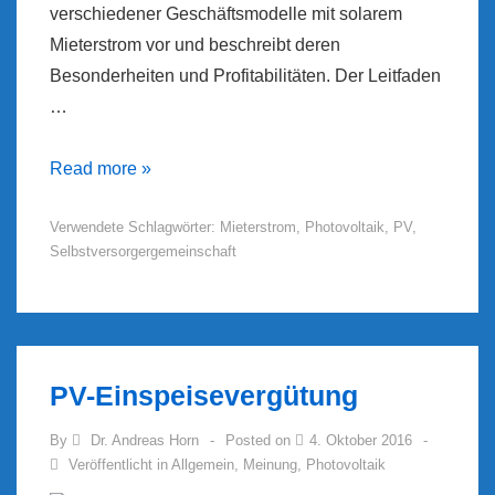
verschiedener Geschäftsmodelle mit solarem
Mieterstrom vor und beschreibt deren
Besonderheiten und Profitabilitäten. Der Leitfaden
…
BSW-
Read more »
Leitfaden
Verwendete Schlagwörter:
Mieterstrom
,
Photovoltaik
,
PV
,
zum
Selbstversorgergemeinschaft
Mieterstrom
PV-Einspeisevergütung
By
Dr. Andreas Horn
Posted on
4. Oktober 2016
Veröffentlicht in
Allgemein
,
Meinung
,
Photovoltaik