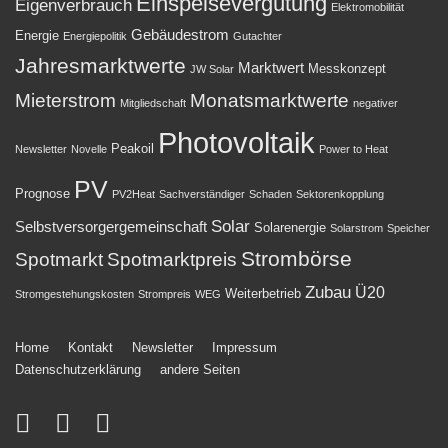
Einspeisevergütung
Eigenverbrauch
Elektromobilität
Gebäudestrom
Energie
Energiepolitik
Gutachter
Jahresmarktwerte
Marktwert
Messkonzept
JW Solar
Mieterstrom
Monatsmarktwerte
Mitgliedschaft
negativer
Photovoltaik
Peakoil
Newsletter
Novelle
Power to Heat
PV
Prognose
PV2Heat
Sachverständiger
Schaden
Sektorenkopplung
Solar
Selbstversorgergemeinschaft
Solarenergie
Solarstrom
Speicher
Strombörse
Spotmarkt
Spotmarktpreis
Zubau
Ü20
Weiterbetrieb
Stromgestehungskosten
Strompreis
WEG
Footer-
Home
Kontakt
Newsletter
Impressum
Datenschutzerklärung
andere Seiten
Menü