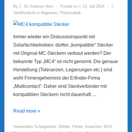
By
Dr. Andreas Horn
Posted on
23. Juli 2014
Veröffentlicht in
Allgemein
,
Photovoltaik
Immer wieder ein Diskussionspunkt mit
Solarfachbetrieben: dürfen „kompatible“ Stecker
mit Original-MC-Steckern verbaut werden? Der
bekannte Typ „MC4“ ist nicht genormt. Die genaue
Herstellung (Toleranzen, Legierungen etc.) sind
wohl Firmengeheimnis der Erfinder-Firma
„Multicontact“. Daher sind Steckverbinder mit
kompatiblen Steckern nicht dauerhaft …
MC4
Read more »
kompatible
Verwendete Schlagwörter:
Defekt
,
Fehler
,
Gutachter
,
MC4
,
Stecker