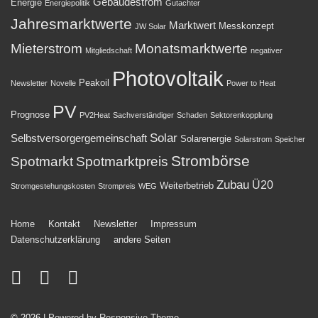
Gebäudestrom
Energie
Energiepolitik
Gutachter
Jahresmarktwerte
Marktwert
Messkonzept
JW Solar
Mieterstrom
Monatsmarktwerte
Mitgliedschaft
negativer
Photovoltaik
Peakoil
Newsletter
Novelle
Power to Heat
PV
Prognose
PV2Heat
Sachverständiger
Schaden
Sektorenkopplung
Solar
Selbstversorgergemeinschaft
Solarenergie
Solarstrom
Speicher
Strombörse
Spotmarkt
Spotmarktpreis
Zubau
Ü20
Weiterbetrieb
Stromgestehungskosten
Strompreis
WEG
Footer-
Home
Kontakt
Newsletter
Impressum
Datenschutzerklärung
andere Seiten
Menü
© 2026
| Powered by Responsive Theme