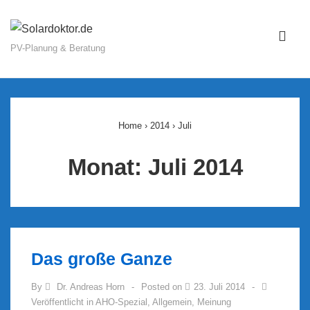
↓
Zum
ME
Inhalt
PV-Planung & Beratung
Main
Navigation
Home
›
2014
›
Juli
Monat:
Juli 2014
Das große Ganze
By
Dr. Andreas Horn
Posted on
23. Juli 2014
Veröffentlicht in
AHO-Spezial
,
Allgemein
,
Meinung