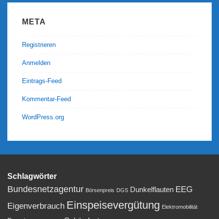
META
Registrieren
Anmelden
Eintrags-Feed
Kommentar-Feed
WordPress.org
Schlagwörter
Bundesnetzagentur
EEG
Dunkelflauten
Börsenpreis
DGS
Einspeisevergütung
Eigenverbrauch
Elektromobilität