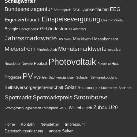
Schlagwörter
Bundesnetzagentur
EEG
Dunkelflauten
Börsenpreis
DGS
Einspeisevergütung
Eigenverbrauch
Elektromobilität
Gebäudestrom
Energie
Energiepolitik
Gutachter
Jahresmarktwerte
Marktwert
Messkonzept
JW Solar
Mieterstrom
Monatsmarktwerte
Mitgliedschaft
negativer
Photovoltaik
Peakoil
Newsletter
Novelle
Power to Heat
PV
Prognose
PV2Heat
Sachverständiger
Schaden
Sektorenkopplung
Solar
Selbstversorgergemeinschaft
Solarenergie
Solarstrom
Speicher
Strombörse
Spotmarkt
Spotmarktpreis
Zubau
Ü20
Weiterbetrieb
Stromgestehungskosten
Strompreis
WEG
Footer-
Home
Kontakt
Newsletter
Impressum
Datenschutzerklärung
andere Seiten
Menü