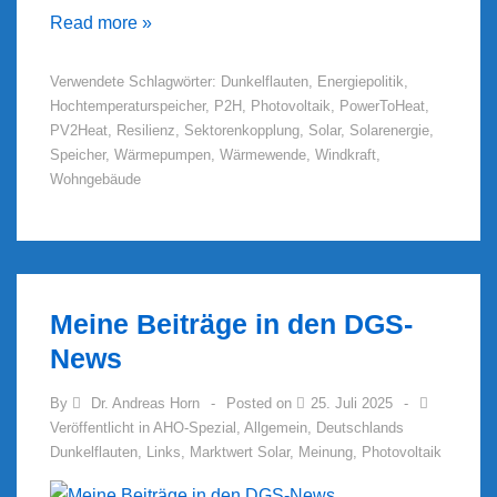
Energiewende
Read more »
am
Verwendete Schlagwörter:
Dunkelflauten
,
Energiepolitik
,
Wendepunkt
Hochtemperaturspeicher
,
P2H
,
Photovoltaik
,
PowerToHeat
,
–
PV2Heat
,
Resilienz
,
Sektorenkopplung
,
Solar
,
Solarenergie
,
resiliente
Speicher
,
Wärmepumpen
,
Wärmewende
,
Windkraft
,
Gebäude
Wohngebäude
für
Dunkelflauten
Meine Beiträge in den DGS-
News
By
Dr. Andreas Horn
Posted on
25. Juli 2025
Veröffentlicht in
AHO-Spezial
,
Allgemein
,
Deutschlands
Dunkelflauten
,
Links
,
Marktwert Solar
,
Meinung
,
Photovoltaik