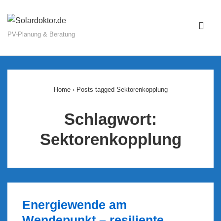
↓
Zum
ME
Inhalt
PV-Planung & Beratung
Main
Navigation
Home
›
Posts tagged Sektorenkopplung
Schlagwort:
Sektorenkopplung
Energiewende am
Wendepunkt – resiliente