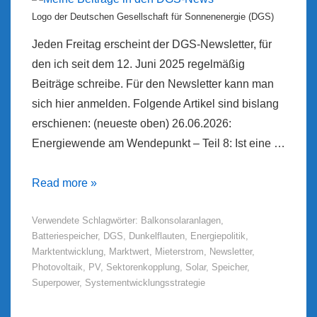
Logo der Deutschen Gesellschaft für Sonnenenergie (DGS)
Jeden Freitag erscheint der DGS-Newsletter, für
den ich seit dem 12. Juni 2025 regelmäßig
Beiträge schreibe. Für den Newsletter kann man
sich hier anmelden. Folgende Artikel sind bislang
erschienen: (neueste oben) 26.06.2026:
Energiewende am Wendepunkt – Teil 8: Ist eine …
Meine
Read more »
Beiträge
Verwendete Schlagwörter:
Balkonsolaranlagen
,
in
Batteriespeicher
,
DGS
,
Dunkelflauten
,
Energiepolitik
,
den
Marktentwicklung
,
Marktwert
,
Mieterstrom
,
Newsletter
,
DGS-
Photovoltaik
,
PV
,
Sektorenkopplung
,
Solar
,
Speicher
,
News
Superpower
,
Systementwicklungsstrategie