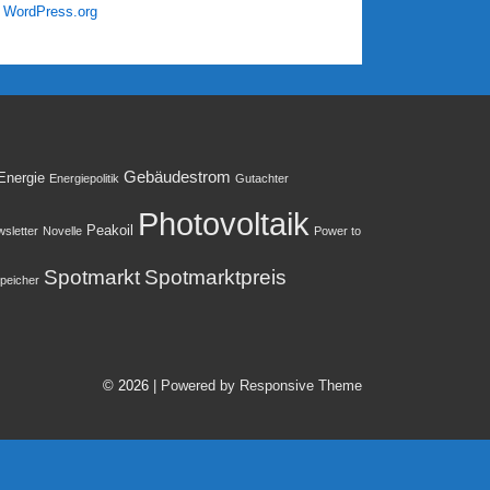
WordPress.org
Gebäudestrom
Energie
Energiepolitik
Gutachter
Photovoltaik
Peakoil
sletter
Novelle
Power to
Spotmarkt
Spotmarktpreis
peicher
© 2026
| Powered by Responsive Theme