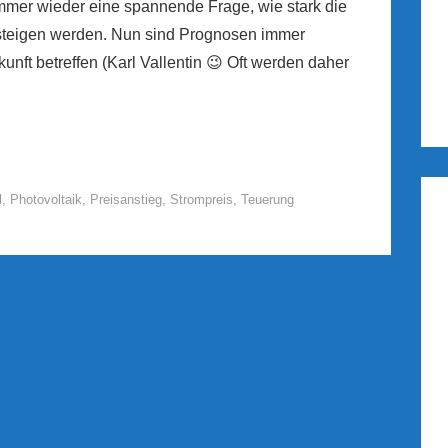
 immer wieder eine spannende Frage, wie stark die
nsteigen werden. Nun sind Prognosen immer
nft betreffen (Karl Vallentin 😉 Oft werden daher
l
,
Photovoltaik
,
Preisanstieg
,
Strompreis
,
Teuerung