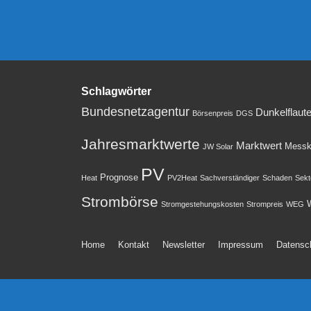
Schlagwörter
Bundesnetzagentur
Dunkelflaut
Börsenpreis
DGS
Jahresmarktwerte
Marktwert
Messk
JW Solar
PV
Prognose
Heat
PV2Heat
Sachverständiger
Schaden
Sekt
Strombörse
W
Stromgestehungskosten
Strompreis
WEG
Footer-
Home
Kontakt
Newsletter
Impressum
Datensc
Menü