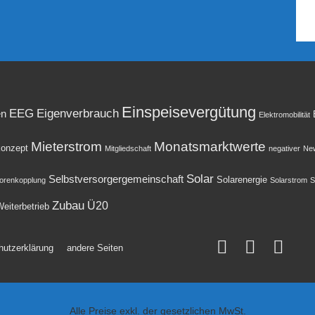
Einspeisevergütung
EEG
Eigenverbrauch
en
Elektromobilität
Mieterstrom
Monatsmarktwerte
onzept
Mitgliedschaft
negativer
New
Solar
Selbstversorgergemeinschaft
Solarenergie
orenkopplung
Solarstrom
S
Zubau
Ü20
eiterbetrieb
hutzerklärung
andere Seiten
Alle Preise exkl. der gesetzlichen MwSt.