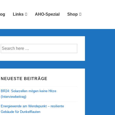
log
Links
AHO-Spezial
Shop
Suche
nach:
NEUESTE BEITRÄGE
BR24: Solarzellen mögen keine Hitze
(Interviewbeitrag)
Energiewende am Wendepunkt – resiliente
Gebäude für Dunkelflauten