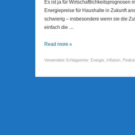
Es ist ja für Wirtschaftlichkeitsprognosen
Energiepreise für Haushalte in Zukunft a
schwierig – insbesondere wenn sie die Zuku
einfach die …
Energiepreisanstieg
Read more »
für
Verwendete Schlagwörter:
Energie
,
Inflation
,
Peakoi
Haushalte
1991
bis
2014