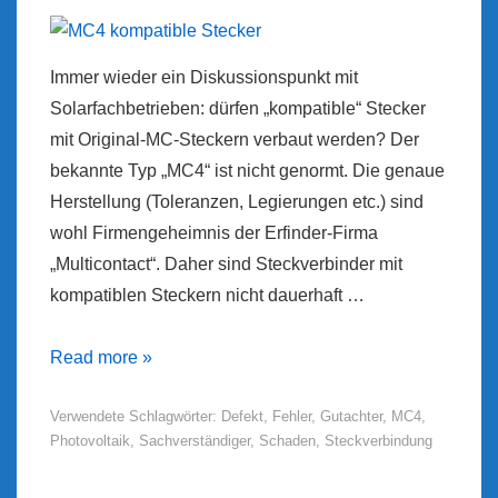
Immer wieder ein Diskussionspunkt mit
Solarfachbetrieben: dürfen „kompatible“ Stecker
mit Original-MC-Steckern verbaut werden? Der
bekannte Typ „MC4“ ist nicht genormt. Die genaue
Herstellung (Toleranzen, Legierungen etc.) sind
wohl Firmengeheimnis der Erfinder-Firma
„Multicontact“. Daher sind Steckverbinder mit
kompatiblen Steckern nicht dauerhaft …
MC4
Read more »
kompatible
Verwendete Schlagwörter:
Defekt
,
Fehler
,
Gutachter
,
MC4
,
Stecker
Photovoltaik
,
Sachverständiger
,
Schaden
,
Steckverbindung