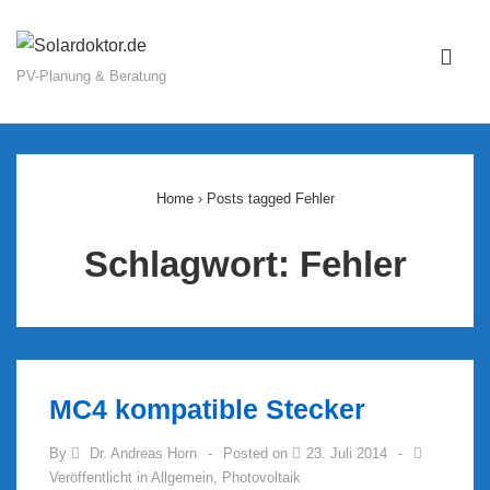
↓
Zum
ME
Inhalt
PV-Planung & Beratung
Main
Navigation
Home
›
Posts tagged Fehler
Schlagwort:
Fehler
MC4 kompatible Stecker
By
Dr. Andreas Horn
Posted on
23. Juli 2014
Veröffentlicht in
Allgemein
,
Photovoltaik