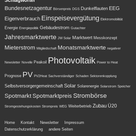
Schlagwörter
Bundesnetzagentur
EEG
Dunkelflauten
Börsenpreis
DGS
Einspeisevergütung
Eigenverbrauch
Elektromobilität
Gebäudestrom
Energie
Energiepolitik
Gutachter
Jahresmarktwerte
Marktwert
Messkonzept
JW Solar
Mieterstrom
Monatsmarktwerte
Mitgliedschaft
negativer
Photovoltaik
Peakoil
Newsletter
Novelle
Power to Heat
PV
Prognose
PV2Heat
Sachverständiger
Schaden
Sektorenkopplung
Solar
Selbstversorgergemeinschaft
Solarenergie
Solarstrom
Speicher
Strombörse
Spotmarkt
Spotmarktpreis
Zubau
Ü20
Weiterbetrieb
Stromgestehungskosten
Strompreis
WEG
Footer-
Home
Kontakt
Newsletter
Impressum
Datenschutzerklärung
andere Seiten
Menü