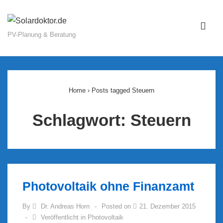
↓
Zum
ME
Inhalt
PV-Planung & Beratung
Main
Navigation
Home
›
Posts tagged Steuern
Schlagwort:
Steuern
Photovoltaik ohne Finanzamt
By
Dr. Andreas Horn
Posted on
21. Dezember 2015
Veröffentlicht in
Photovoltaik