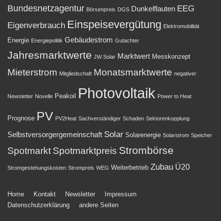
Bundesnetzagentur
EEG
Dunkelflauten
Börsenpreis
DGS
Einspeisevergütung
Eigenverbrauch
Elektromobilität
Gebäudestrom
Energie
Energiepolitik
Gutachter
Jahresmarktwerte
Marktwert
Messkonzept
JW Solar
Mieterstrom
Monatsmarktwerte
Mitgliedschaft
negativer
Photovoltaik
Peakoil
Newsletter
Novelle
Power to Heat
PV
Prognose
PV2Heat
Sachverständiger
Schaden
Sektorenkopplung
Solar
Selbstversorgergemeinschaft
Solarenergie
Solarstrom
Speicher
Strombörse
Spotmarkt
Spotmarktpreis
Zubau
Ü20
Weiterbetrieb
Stromgestehungskosten
Strompreis
WEG
Footer-
Home
Kontakt
Newsletter
Impressum
Datenschutzerklärung
andere Seiten
Menü