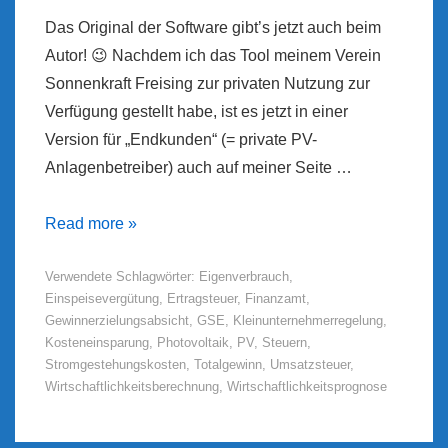
Das Original der Software gibt’s jetzt auch beim
Autor! 😉 Nachdem ich das Tool meinem Verein
Sonnenkraft Freising zur privaten Nutzung zur
Verfügung gestellt habe, ist es jetzt in einer
Version für „Endkunden“ (= private PV-
Anlagenbetreiber) auch auf meiner Seite …
Photovoltaik
Read more »
ohne
Verwendete Schlagwörter:
Eigenverbrauch
,
Finanzamt
Einspeisevergütung
,
Ertragsteuer
,
Finanzamt
,
Gewinnerzielungsabsicht
,
GSE
,
Kleinunternehmerregelung
,
Kosteneinsparung
,
Photovoltaik
,
PV
,
Steuern
,
Stromgestehungskosten
,
Totalgewinn
,
Umsatzsteuer
,
Wirtschaftlichkeitsberechnung
,
Wirtschaftlichkeitsprognose