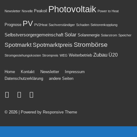
Photovoltaik
Peakoil
Newsletter
Novelle
Power to Heat
PV
Prognose
PV2Heat
Sachverständiger
Schaden
Sektorenkopplung
Solar
Selbstversorgergemeinschaft
Solarenergie
Solarstrom
Speicher
Strombörse
Spotmarkt
Spotmarktpreis
Zubau
Ü20
Weiterbetrieb
Stromgestehungskosten
Strompreis
WEG
Footer-
Home
Kontakt
Newsletter
Impressum
Datenschutzerklärung
andere Seiten
Menü
© 2026
| Powered by Responsive Theme