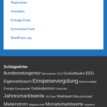
Registrieren
Anmelden
Eintrags-Feed
Kommentar-Feed
WordPress.org
Schlagwörter
Bundesnetzagentur
EEG
Dunkelflauten
Börsenpreis
DGS
Einspeisevergütung
Eigenverbrauch
Elektromobilität
Gebäudestrom
Energie
Energiepolitik
Gutachter
Jahresmarktwerte
Marktwert
Messkonzept
JW Solar
Mieterstrom
Monatsmarktwerte
Mitgliedschaft
negativer