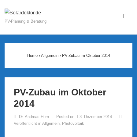
↓
Zum
ME
Inhalt
PV-Planung & Beratung
Main
Navigation
Home
›
Allgemein
›
PV-Zubau im Oktober 2014
PV-Zubau im Oktober
2014
Dr. Andreas Horn
Posted on
3. Dezember 2014
Veröffentlicht in
Allgemein
,
Photovoltaik