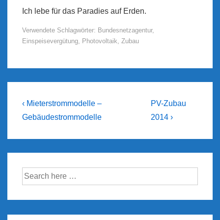
Ich lebe für das Paradies auf Erden.
Verwendete Schlagwörter:
Bundesnetzagentur
,
Einspeisevergütung
,
Photovoltaik
,
Zubau
Beitragsnavigation
Previous
Next
‹ Mieterstrommodelle –
PV-Zubau
Post
Post
Gebäudestrommodelle
2014 ›
is
is
Suche
nach: