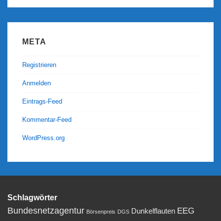
META
Registrieren
Anmelden
Eintrags-Feed
Kommentar-Feed
WordPress.org
Schlagwörter
Bundesnetzagentur
EEG
Dunkelflauten
Börsenpreis
DGS