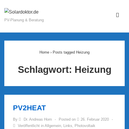
↓
Zum
ME
Inhalt
PV-Planung & Beratung
Main
Navigation
Home
›
Posts tagged Heizung
Schlagwort:
Heizung
PV2HEAT
By
Dr. Andreas Horn
Posted on
26. Februar 2020
Veröffentlicht in
Allgemein
,
Links
,
Photovoltaik