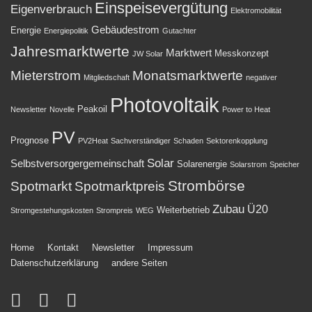
Einspeisevergütung
Eigenverbrauch
Elektromobilität
Gebäudestrom
Energie
Energiepolitik
Gutachter
Jahresmarktwerte
Marktwert
Messkonzept
JW Solar
Mieterstrom
Monatsmarktwerte
Mitgliedschaft
negativer
Photovoltaik
Peakoil
Newsletter
Novelle
Power to Heat
PV
Prognose
PV2Heat
Sachverständiger
Schaden
Sektorenkopplung
Solar
Selbstversorgergemeinschaft
Solarenergie
Solarstrom
Speicher
Strombörse
Spotmarkt
Spotmarktpreis
Zubau
Ü20
Weiterbetrieb
Stromgestehungskosten
Strompreis
WEG
Footer-
Home
Kontakt
Newsletter
Impressum
Datenschutzerklärung
andere Seiten
Menü